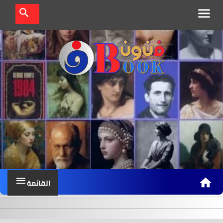
ف
ن
و
ن
ب
القائمة
و