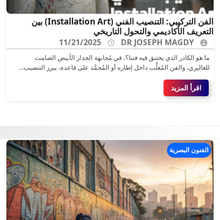
الفن التركيبي: التنصيب الفني (Installation Art) بين
التعريف الأكاديمي والتحول التاريخي
11/21/2025
DR JOSEPH MAGDY
ما هو الكادر الذي يختنق فيه فننا؟، في مُجابهة الجدار الأبيض الصامت
للغاليري، والفن المُعلَّب داخل إطاره أو المُجمَّد على قاعدة، يبرز التنصيب...
اقرأ المزيد
الفنون البصرية