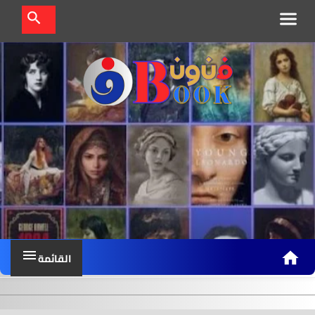
ف
ن
و
ن
ب
القائمة
و