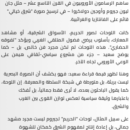
ساهم الرسامون الأوروبيون في القرن التاسع عشر – مثل جان
ليون جيروم وأوجين دولاكروا – في ترسيخ صورة "شرق خيالي"
قائم على الفانتازيا والغرائبية.
كانت اللوحات تصور الحريم، الأسواق الشرقية، أو مشاهد
المعارك، بأسلوب يرضي فضول المتلقي الغربي ويؤكد "تفوقه
الحضاري". هذه اللوحات لم تكن مجرد فن خالص، بل – كما
يوضح سعيد – جزء من مشروع سياسي-ثقافي هيمن على
الوعي الأوروبي تجاه الآخر.
وهنا تظهر قيمة قراءة سعيد: فهو يكشف أن الصورة البصرية
ليست بريئة، بل متورطة في شبكة السلطة والمعرفة. إن اللوحة،
كما يقول الباحثون بعده، لا تُرى فقط جمالياً، بل تُفكك
باعتبارها وثيقة سياسية تعكس توازن القوى بين الغرب
والشرق.
على سبيل المثال، لوحات "الحريم" لجيروم ليست مجرد مشهد
جمالي، بل إعادة إنتاج لمفهوم الشرق كمكان للشهوة