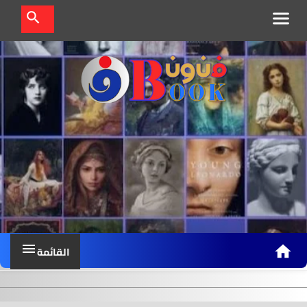
ف
ن
و
ن
ب
و
ك
القائمة