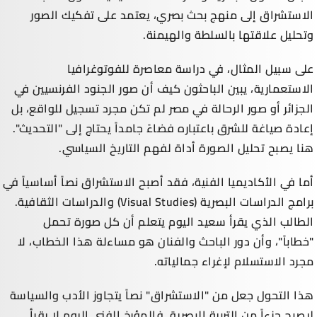
الاستشراق إلى منهج بحث بصري، يعتمد على تفكيك الصور
وتحليل علاقتها بالسلطة والهيمنة.
على سبيل المثال، في دراسة معاصرة للفوتوغرافيا
الاستعمارية، يبين الباحثون كيف أن صور الجنود الفرنسيين في
الجزائر أو صور الرحالة في مصر لم تكن مجرد تسجيل للواقع، بل
إعادة صياغة للشرق باعتباره فضاءً جامداً يحتاج إلى "التحديث".
هنا يصبح تحليل الصورة أداة لفهم التاريخ السياسي.
أما في الأكاديميا الفنية، فقد أصبح الاستشراق نصاً أساسياً في
برامج الدراسات البصرية (Visual Studies) والدراسات الثقافية.
الطالب الذي يقرأ سعيد اليوم يتعلم أن كل صورة تحمل
"خطاباً"، وأن دور الباحث والفنان هو مساءلة هذا الخطاب، لا
مجرد الاستسلام لإغراء جمالياته.
هذا التحول جعل من "الاستشراق" نصاً يتجاوز الأدب والسياسة
ليصبح جزءاً من التربية البصرية. فالمؤرخ الفني اليوم لا يقرأ