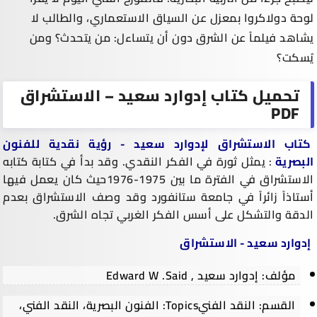
لوحة دولاكروا بمعزل عن السياق الاستعماري، والطالب لا
يشاهد فيلماً عن الشرق دون أن يتساءل: من يتحدث؟ ومن
يُسكت؟
تحميل كتاب إدوارد سعيد – الاستشراق
PDF
كتاب الاستشراق لإدوارد سعيد - رؤية نقدية للفنون
البصرية
: يمثل ثورة في الفكر النقدي. وقد بدأ في كتابة كتابه
الاستشراق في الفترة ما بين 1975-1976حيث كان يعمل فيها
أستاذاً زائراً في جامعة ستانفورد وقد وصف الاستشراق بعدم
الدقة والتشكل على أسس الفكر الغربي تجاه الشرق.
إدوارد سعيد - الاستشراق
مؤلف: إدوارد سعيد , Edward W .Said
القسم: النقد الفنيTopics: الفنون البصرية، النقد الفني،