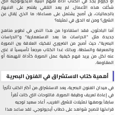
أو جيروم يجد في الكتاب أداة لفهم البنية الأيديولوجية التي
شكّلت هذه الأعمال. لم يعد التلقي يقتصر على الانبهار
بالجماليات، بل أصبح يشتمل على مساءلة: ما الذي يُقال عن
الشرق؟ ومن له الحق في تمثيله؟
أما الباحثون، فقد استفادوا من هذا النص في تطوير مناهج
جديدة مثل "الدراسات ما بعد الاستعمارية" و"الدراسات
البصرية"، حيث أصبح من الضروري تفكيك العلاقة بين الصورة
والمعرفة والسلطة. وبذلك غدا الكتاب مرجعاً تأسيسياً لا غنى
عنه لكل من يريد فهم كيفية عمل الصورة كأداة للهيمنة أو
المقاومة.
أهمية كتاب الاستشراق في الفنون البصرية
في ميدان الفنون البصرية، يعد الاستشراق من أكثر الكتب تأثيراً
في إعادة تعريف وظيفة الصورة. فاللوحات التي كانت تُقرأ
سابقاً بوصفها تمثيلات للشرق الغريب، أعاد سعيد توجيه
قراءتها لتصبح شواهد على خطاب أيديولوجي. لقد ساعد هذا