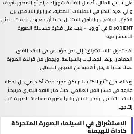
على سبيل المثال، أعمال الفنانة شهرزاد عزام أو المصور شريف
والي تعيد النظر في التمثيلات النمطية، عبر إبراز التناقض بين
الشرق الواقعي والشرق المتخيل. كما أن معارض عديدة – مثل
DisORIENT في أوروبا – بنيت على فكرة مساءلة الصورة
الاستشراقية.
لقد تحول "الاستشراق" إلى نص مؤسس في النقد الفني
المعاصر، يربط الجماليات بالسياسة، ويجعل من قراءة الصورة
فعلاً نقدياً لا يقل أهمية عن التذوق الجمالي.
وبذلك، فإن تأثير الكتاب لم يكن مجرد حدث أكاديمي، بل لحظة
فارقة في مسار الفن العالمي: حيث صار النقد البصري مرتبطاً
بالنقد الثقافي، وصار الفنان واعياً بضرورة مساءلة الصورة قبل
إنتاجها.
الاستشراق في السينما: الصورة المتحركة
كأداة للهيمنة