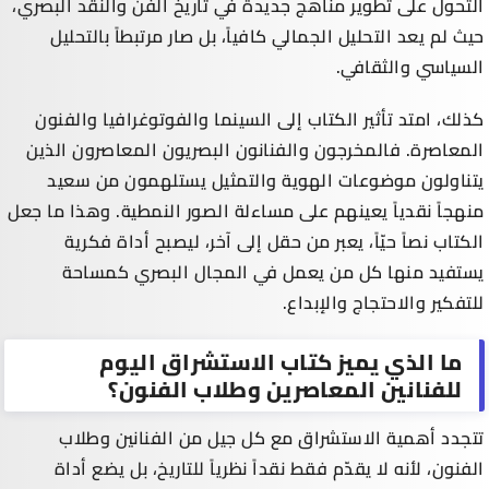
التحول على تطوير مناهج جديدة في تاريخ الفن والنقد البصري،
حيث لم يعد التحليل الجمالي كافياً، بل صار مرتبطاً بالتحليل
السياسي والثقافي.
كذلك، امتد تأثير الكتاب إلى السينما والفوتوغرافيا والفنون
المعاصرة. فالمخرجون والفنانون البصريون المعاصرون الذين
يتناولون موضوعات الهوية والتمثيل يستلهمون من سعيد
منهجاً نقدياً يعينهم على مساءلة الصور النمطية. وهذا ما جعل
الكتاب نصاً حيّاً، يعبر من حقل إلى آخر، ليصبح أداة فكرية
يستفيد منها كل من يعمل في المجال البصري كمساحة
للتفكير والاحتجاج والإبداع.
ما الذي يميز كتاب الاستشراق اليوم
للفنانين المعاصرين وطلاب الفنون؟
تتجدد أهمية الاستشراق مع كل جيل من الفنانين وطلاب
الفنون، لأنه لا يقدّم فقط نقداً نظرياً للتاريخ، بل يضع أداة