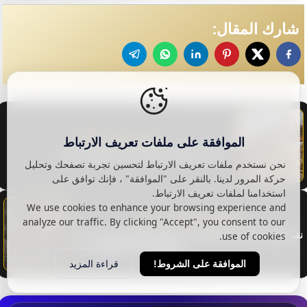
شارك المقال:
المقال التالي NEXT
الموافقة على ملفات تعريف الارتباط
الفن والمجتمع: علاقة جدلية وتطور مستمر
نحن نستخدم ملفات تعريف الارتباط لتحسين تجربة تصفحك وتحليل
حركة المرور لدينا. بالنقر على "الموافقة" ، فإنك توافق على
استخدامنا لملفات تعريف الارتباط.
We use cookies to enhance your browsing experience and
PREVIOUS المقال السابق
analyze our traffic. By clicking "Accept", you consent to our
نقد فلسفة كانط في الجمال: من الكونية الجمالية إلى الفن
use of cookies.
المولّد بالذكاء الاصطناعي
قراءة المزيد
الموافقة على الشروط!