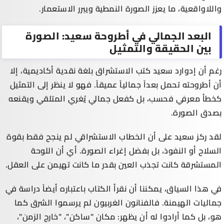
واللاواقعية، ما يعزز الصورة النمطية ويبرر الاستعمار.
البعد الجمالي في أطروحة سعيد: الصورة
بين الحقيقة والتمثيل
رغم أن إدوارد سعيد كتب الاستشراق بلغة نقدية أكاديمية، إلا
أن أطروحته تحمل بعداً جمالياً عميقاً. فهو لا ينظر إلى التمثيل
كخطأ معرفي فحسب، بل كفعل جمالي يُغري المتلقي ويقنعه
بصدق الصورة.
لقد ركز سعيد على أن الخطاب الاستشراقي لم ينجح فقط بقوة
السلاح أو النفوذ، بل بفضل إغراء الصورة. أي أن اللوحة
المستشرقة كانت تجذب العين بقدر ما كانت تهيمن على العقل.
في هذا السياق، يمكننا أن نقرأ الكتاب باعتباره أيضاً دراسة في
جماليات الهيمنة. فالفنانون الغربيون لم يرسموا الشرق كما
هو، بل كما أرادوا له أن يظهر: مكان "ساكن"، "خارج الزمن"،