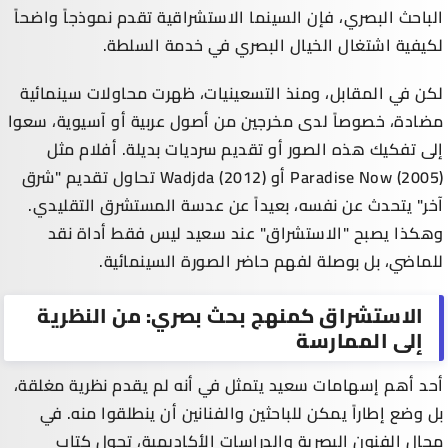
الباحث البصري، فإن السينما الاستشراقية تقدم نموذجاً واضحاً
لكيفية اشتغال الخيال البصري في خدمة السلطة.
لكن في المقابل، ومنذ التسعينيات، ظهرت محاولات سينمائية
مضادة، خصوصاً لدى مخرجين من أصول عربية أو آسيوية، سعوا
إلى تفكيك هذه الصور أو تقديم سرديات بديلة. أفلام مثل
Paradise Now (2005) أو Wadjda (2012) تحاول تقديم "شرق
آخر" يتحدث عن نفسه، بعيداً عن عدسة المستشرق التقليدي.
وهكذا يصبح "الاستشراق" عند سعيد ليس فقط أداة نقد
للماضي، بل بوصلة لفهم حاضر الصورة السينمائية.
الاستشراق كمنهج بحث بصري: من النظرية
إلى الممارسة
أحد أهم إسهامات سعيد يتمثل في أنه لم يقدم نظرية مغلقة،
بل وضع إطاراً يمكن للباحثين والفنانين أن ينطلقوا منه. في
مجال الفنون البصرية والدراسات الأكاديمية، تحول كتاب