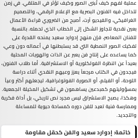
عملية لفهم كيف تُبنى الصور وكيف تؤثر في المتلقي. في زمن
تتداخل فيه الفنون البصرية مع الإعلام الرقمي، والتصميم
الغرافيكي، والفيديو آرت، أصبح من الضروري قراءة الأعمال
بعين نقدية تتجاوز الشكل إلى الخطاب الذي تحمله. بالنسبة
للفنان المعاصر، فإن منهج إدوارد سعيد يمنحه القدرة على
تفكيك الصور النمطية التي قد يستبطنها في أعماله دون وعي،
كما يساعده على إنتاج فن يعبر عن الذات والهويات المحلية
بعيداً عن النظرة الفولكلورية أو الاستشراقية. أما طلاب الفنون،
فيجدون في الكتاب مرجعاً يعزز وعيهم النقدي أثناء دراسة
اللوحة، أو الفيلم، أو الصورة الفوتوغرافية، ليجعلهم أكثر وعياً
بمسؤوليتهم كمبدعين يساهمون في تشكيل المخيلة الجمعية.
وهكذا، يصبح الاستشراق ليس مجرد نص تاريخي، بل أداة فكرية
وممارسة فنية تعيد للفن دوره كمساحة حيوية للمساءلة
والتجديد.
خاتمة: إدوارد سعيد والفن كحقل مقاومة