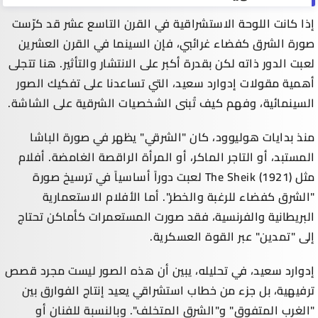
إذا كانت اللوحة الاستشراقية في القرن التاسع عشر قد كرّست
صورة الشرق كفضاء غرائبي، فإن السينما في القرن العشرين
لعبت الدور ذاته لكن بقدرة أكبر على الانتشار والتأثير. هنا تتجلى
أهمية مقولات إدوارد سعيد، التي تساعدنا على تفكيك الصور
السينمائية، وفهم كيف تُبنى الشخصيات الشرقية على الشاشة.
منذ بدايات هوليوود، كان "الشرقي" يظهر في صورة الباشا
المستبد، أو التاجر الماكر، أو المرأة الراقصة الغامضة. أفلام
مثل The Sheik (1921) لعبت دوراً أساسياً في ترسيخ صورة
"الشرق كفضاء للرغبة والخطر". أما الأفلام الاستعمارية
البريطانية والفرنسية، فقد صورت المستعمرات كأماكن تحتاج
إلى "تمدين" عبر القوة العسكرية.
إدوارد سعيد، في تحليله، يبين أن هذه الصور ليست مجرد قصص
ترفيهية، بل جزء من خطاب استشراقي يعيد إنتاج الفوارق بين
"الغرب المتفوق" و"الشرق المتخلف". وبالنسبة للفنان أو