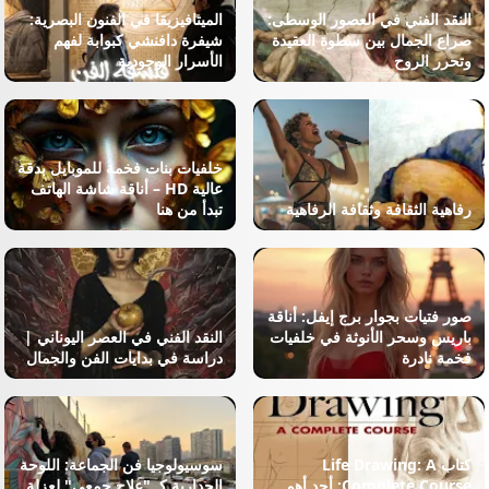
النقد الفني في العصور الوسطى:
الميتافيزيقا في الفنون البصرية:
صراع الجمال بين سطوة العقيدة
شيفرة دافنشي كبوابة لفهم
وتحرر الروح
الأسرار الوجودية
خلفيات بنات فخمة للموبايل بدقة
عالية HD – أناقة شاشة الهاتف
رفاهية الثقافة وثقافة الرفاهية
تبدأ من هنا
صور فتيات بجوار برج إيفل: أناقة
باريس وسحر الأنوثة في خلفيات
النقد الفني في العصر اليوناني |
فخمة نادرة
دراسة في بدايات الفن والجمال
كتاب Life Drawing: A
سوسيولوجيا فن الجماعة: اللوحة
Complete Course: أحد أهم
الجدارية كـ "علاج جمعي" لعزلة