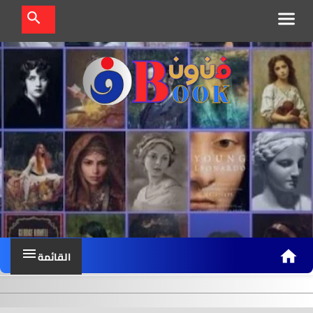
ف
ن
و
ن
ب
و
ك
القائمة