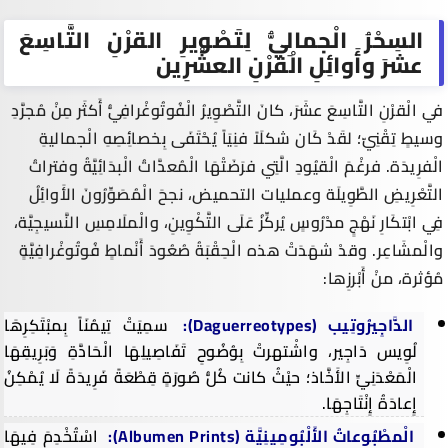
السِحْرُ الْجمالِيُّ لِتَصْويرِ القرْنِ التَّاسِعَ
عشرَ وأَوائِلِ الْقرْنِ العشْرِين
في الْقرْنِ التَّاسِعَ عشَرَ، كانَ التَّصْوِيرُ الْفُوتُوغْرافِيُّ أَكثَر مِنْ مُجرَّدِ
وسيطٍ تِقْنِيّ؛ لقَدْ كَان شكلَاً فنِيَاً يُحْتَفَى بِخصائِصِهِ الْجماليةِ
الْفرِيدَة. فرغْمَ الْقيُودِ الَّتِي فرَضَتْهَا الْمُعدَّاتُ الْبدَائِيَّةُ وفتراتُ
التَّعْرِيضِ الطَّوِيلَة وعمليات التحميض، نجحَ الْمُصَوِّرُونَ الأَوائِلُ
فِي ابْتكَارِ نَهْجٍ مدْرُوسٍ يُركِّزُ عَلَى التَّكْوِينِ، والْملَامِسِ النَّسيجِيَّة،
والْمشَاعِر. وقدْ شهَدَتْ هذه الْحِقْبَةُ صُعُودَ أَنْماطٍ فُوتُوغْرافِيَّةٍ
مُؤثرة، منْ أَبْرزِها:
الدَّاجِيرُوتِيب (
Daguerreotypes
):
سمِيَتْ تِيمُنَاً بِمبْتَكِرِهَا
لُوِيس دَاجِير
، واشْتهرتْ بِوُضُوحِ تَفَاصِيلِهَا الْحَادَّةِ وَبَرِيقِهَا
الْمَعْدَنِيِّ الأَخَّاذ؛ حيْثُ كانت كُلُّ صُورَةٍ قِطْعَةً فَرِيدَةً لَا يُمْكِنُ
إِعادَةُ إِنْتَاجِهَا.
الْمطْبُوعاتُ الأَلْبُومِينِيَّة (
Albumen Prints
):
اسْتُخْدِمَ فِيهَا