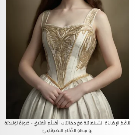
تَنَاغُمُ الإِضَاءَةِ السِّينِمَائِيَّةِ مَعَ جَمَالِيَّاتِ الْفِيلْمِ الْعَتِيقِ - صُورَةٌ تَوْلِيدِيَّةٌ
بِوَاسِطَةِ الذَّكَاءِ الاصْطِنَاعِيِّ