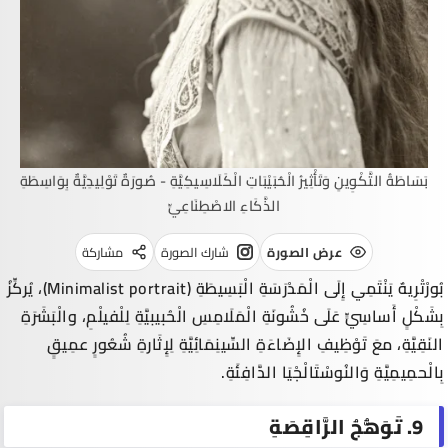
بَسَاطَةُ التَّكْوِينِ وَتَأْثِيرُ الْحُبَيْبَاتِ الْكَلَاسِيكِيَّةِ - صُورَةٌ تَوْلِيدِيَّةٌ بِوَاسِطَةِ
الذَّكَاءِ الاصْطِنَاعِيِّ
عرض الصورة
شارك الصورة
مشاركة
بُورْتْرِيهٌ يَنْتَمِي إِلَى الْمَدْرَسَةِ الْبَسِيطَةِ (
Minimalist portrait
)، يُركِّزُ
بِشَكْلٍ أَساسِيٍّ عَلَى خُشُونَةِ الْمَلَامِسِ الْحُبيبيَّةِ لِلْفيلْمِ، والْبَشَرَةِ
النَقِيَّةِ، معَ تَوْظِيفِ الإِضَاءَةِ السِّينِمَائِيَّةِ لِإِثَارةِ شُعُورٍ عمِيقٍ
بِالْحمِيمِيَّةِ وَ
النُوسْتَالْجْيَا
الدَّافِئَةِ.
9. تَوَهُّجُ الرَّاقِصَةِ