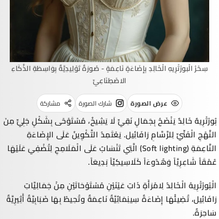
سِحْرُ الْبورْتْرِيهِ الْخَالِدِ بِإِضَاءَةٍ نَاعِمَةٍ - صُورَةٌ تَوْلِيدِيَّةٌ بِوَاسِطَةِ الذَّكَاءِ
الاصْطِنَاعِيِّ
عرض الصورة
شارك الصورة
مشاركة
بُورْتْرِيهٌ خَالِدٌ يَنْضَحُ بِجَمَالٍ نَقِيٍّ لَا يَشِيخُ، مُسْتَوْحًى بِشَكْلٍ جَلِيٍّ مِنَ
النَّهْجِ الْفَنِّيِّ لِلرَّسَّامِ
رَافَائِيل
. يَعْتَمِدُ التَّكْوِينُ عَلَى الإِضَاءَةِ
النَّاعِمَةِ (
Soft lighting
) الَّتِي تَنْسَابُ عَلَى الْمَلَامِحِ لِتُضْفِيَ عَلَيْهَا
عُمْقَاً شَاعِرِيَّاً وَهُدُوءَاً كَلَاسِيكِيَّاً بَدِيعَاً.
الْبُورْتْرِيهُ الْخَالِدُ لِامْرَأَةٍ ذَاتِ عَيْنَيْنِ مُسْتَوْحَاتَيْنِ مِنْ جَمَالِيَّاتِ
رَافَائِيل
، تُضِيئُهَا إِضَاءَةٌ سِينِمَائِيَّةٌ نَاعِمَةٌ وتُحِيطُ بِهَا ضَبَابِيَّةٌ أَثِيرِيَّةٌ
سَاحِرَةٌ.