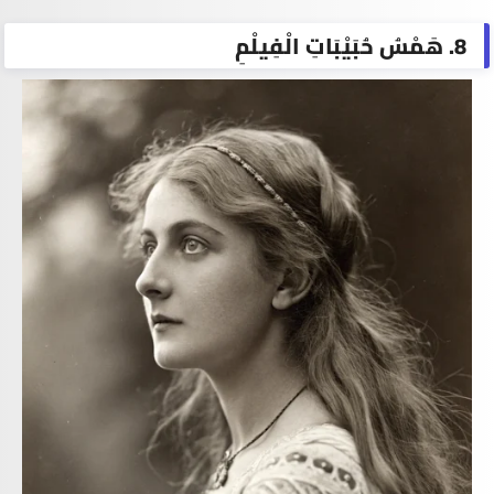
8. هَمْسُ حُبَيْبَاتِ الْفِيلْمِ