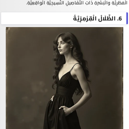
الْفطْرِيَّةِ والْبَشَرَةِ ذَاتِ التَّفَاصِيلِ النَّسِيجِيَّةِ الْواقِعِيَّةِ.
6. الظِّلَالُ الْقِرْمِزِيَّةُ