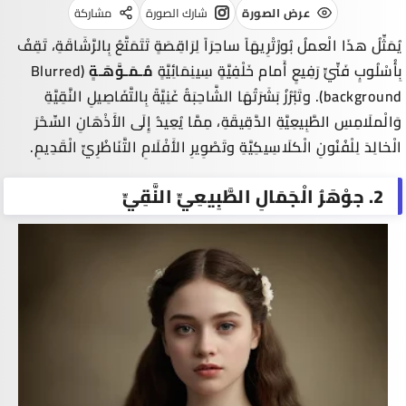
عرض الصورة
شارك الصورة
مشاركة
يُمَثِّلُ هذَا الْعملُ بُورْتْرِيهَاً ساحِرَاً لِرَاقِصَةٍ تَتَمَتَّعُ بِالرَّشَاقَةِ، تَقِفُ
بِأُسْلُوبٍ فَنِّيٍّ رَفِيعٍ أَمام خَلْفِيَّةٍ سِينِمَائِيَّةٍ
مُـمَـوَّهَـةٍ
(
Blurred
background
). وتَبْرُزُ بَشَرَتُهَا الشَّاحِبَةُ غَنِيَّةً بِالتَّفَاصِيلِ النَّقِيَّةِ
وَالْملَامِسِ الطَّبِيعِيَّةِ الدَّقِيقَةِ، مِمَّا يُعِيدُ إِلَى الأَذْهَانِ السِّحْرَ
الْخالِدَ لِلْفُنُونِ الْكلَاسِيكِيَّةِ وتَصْوِيرِ الأَفْلَامِ التَّنَاظُرِيِّ الْقَدِيمِ.
2. جوْهَرُ الْجَمَالِ الطَّبِيعِيِّ النَّقِيِّ