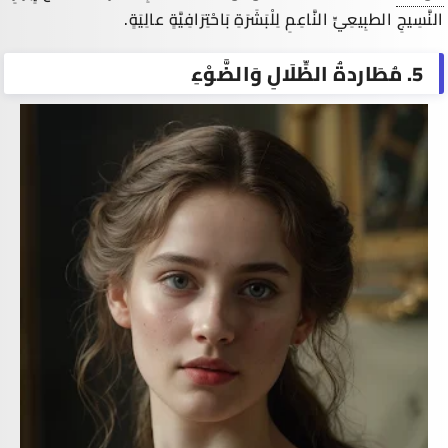
النَّسِيجِ الطبِيعِيِّ النَّاعِمِ لِلْبَشَرَةِ بَاحْتِرَافِيَّةٍ عالِيَةٍ.
5. مُطَاردةُ الظِّلَالِ وَالضَّوْءِ