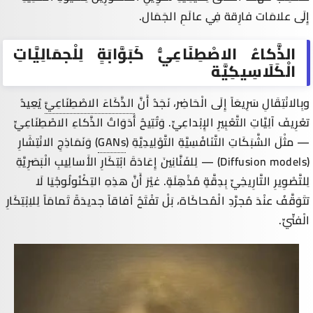
إِلَى علامَات فارِقة فِي عالَمِ الجَمَال.
الذَّكاءُ الاصْطِنَاعِيُّ كَبَوَّابَةٍ لِلْجمَالِيَّاتِ
الْكَلَاسِيكِيَّة
وبِالانْتِقَالِ سَرِيعَاً إِلَى الْحَاضِر، نَجَدُ أَنَّ
الذَّكَاءَ الاصْطِنَاعِيَّ
يُعِيدُ
تعْرِيفَ آلِيَّاتِ التَّعْبِيرِ الإِبْداعِيِّ. وَتُتِيحُ أَدَوَاتُ الذَّكاءِ الاصْطِنَاعِيِّ
— مثْلَ الشَّبَكَاتِ التَّنَافُسِيَّةِ التَّوْلِيدِيَّةِ (
GANs
) وَنَمَاذِجِ الانْتِشَارِ
(
Diffusion models
) — لِلفَنَّانِينَ إِعَادَةَ ابْتِكَارِ الأَسالِيبِ الْبَصَرِيَّةِ
لِلتَّصْوِيرِ التَّارِيخِيِّ بِدِقَّةٍ مُذْهِلَةٍ. غيْرَ أَنَّ هذِهِ التِكْنُولُوجْيَا لَا
تتَوَقَّفُ عنْدَ مُجرَّدِ الْمُحاكَاة، بَلْ تفْتَحُ آفاقاً جديدَةً تَمامَاً لِلاِبْتِكَارِ
الْفنِّيِّ.