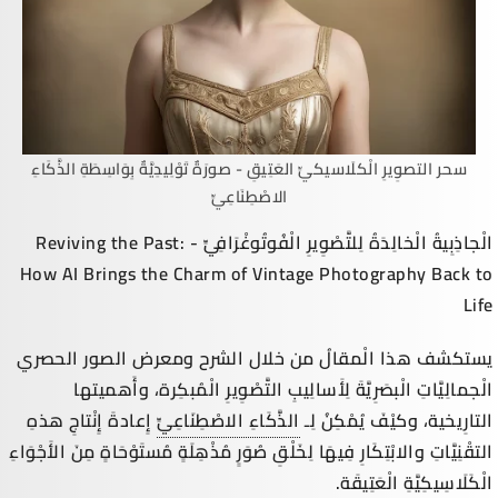
سحر التصوِيرِ الْكلَاسيكيِّ العَتِيقِ - صورَةٌ تَوْلِيدِيَّةٌ بِوَاسِطَةِ الذَّكَاءِ
الاصْطِنَاعِيِّ
الْجاذِبِيةُ الْخالِدَةُ لِلتَّصْوِيرِ الْفُوتُوغْرَافِيِّ - Reviving the Past:
How AI Brings the Charm of Vintage Photography Back to
Life
يستكشف هذا الْمقالُ من خلال الشرح ومعرض الصور الحصري
الْجمالِيَّاتِ الْبصَرِيَّةَ لِأَسالِيبِ التَّصْوِيرِ الْمُبكِرة، وأَهميتها
التارِيخية، وكيْفَ يُمْكِنُ لِـ
الذَّكَاءِ الاصْطِنَاعِيِّ
إِعادةَ إِنْتاجِ هذهِ
التقْنِيَّاتِ والابْتِكَارِ فِيهَا لِخَلْقِ صُوَرٍ مُذْهِلَةٍ مُستَوْحَاةٍ مِنَ الأَجْوَاءِ
الْكَلَاسِيكِيَّةِ الْعَتِيقَة.