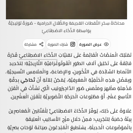
محاكَاةُ سِحْرِ اللَّقطات القدِيمَة والظِّلَالِ الدِرامية - صُورَةٌ تَوْلِيدِيَّةٌ
بِوَاسِطَةِ الذَّكَاءِ الاصْطِنَاعِيِّ
عرض الصورة
شارك الصورة
مشاركة
تَمْتَلِكُ الْمنَصَّاتُ الْقَائِمَةُ عَلَى تقنيَّاتِ
الذَّكَاءِ الاصْطِنَاعِيِّ
قُدْرَةً
فَائِقَةً عَلَى تَحْلِيلِ آلَافِ الصُّوَرِ الْفُوتُوغْرَافِيَّةِ التَّارِيخِيَّةِ؛ لِتحْدِيدِ
الأَنْماطِ السَّائِدَةِ فِي التَّكْوِينِ، والإِضاءَةِ، والْملَامِسِ النَّسيجيَّةِ.
وَبِفَضْلِ هَذِهِ الْخَلْفِيَّةِ الْمَعْرِفِيَّةِ، يُمْكِنُ لِلآلَةِ أَنْ
تُحَاكِيَ
بِدِقَّةٍ
مُذْهِلَةٍ مظْهرَ ومَلْمَسَ صُوَرِ
الدَّاجِيرُوتِيب
الَّتِي نَشَأَتْ فِي الْقَرْنِ
التَّاسِعَ عَشَرَ، أَوْ مَطْبُوعَاتِ الْحَرَكَةِ
التَّصْوِيرِيَّةِ
لِلْقَرْنِ الْعِشْرِين.
عَلَاوَةً عَلَى ذَلِكَ، يُوفِّرُ الذَّكَاءُ الاصْطِنَاعِيُّ لِلْفَنَّانِينَ الْمُعَاصِرِينَ
بِيئَةً خِصْبَةً لِلتَجْرِيبِ؛ فمِنْ خلَالِ مزْجِ الأَسالِيبِ الْعتِيقَةِ
بِالْمَوْضُوعَاتِ الْحَدِيثَةِ، يسْتَطيعُ الْمُبْدِعُونَ صِيَاغَةَ لَوْحَاتٍ بصَرِيَّةٍ