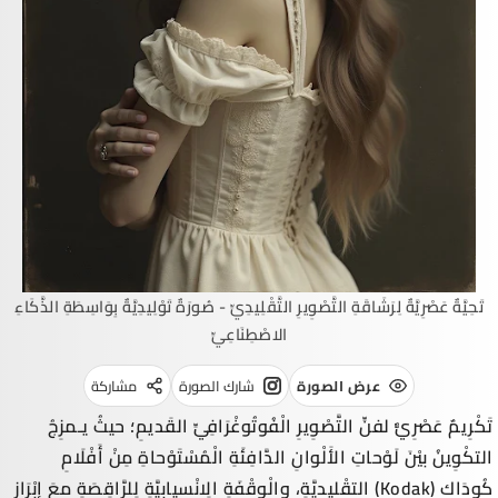
تَحِيَّةٌ عَصْرِيَّةٌ لِرَشَاقَةِ التَّصْوِيرِ التَّقْلِيدِيِّ - صُورَةٌ تَوْلِيدِيَّةٌ بِوَاسِطَةِ الذَّكَاءِ
الاصْطِنَاعِيِّ
عرض الصورة
شارك الصورة
مشاركة
تَكْرِيمٌ عَصْرِيٌّ لفنِّ التَّصْوِيرِ الْفُوتُوغْرَافِيِّ القَديمِ؛ حيثُ يـمزِجُ
التكْوِينُ بيْنَ لَوْحاتِ الأَلْوانِ الدَّافِئَةِ الْمُسْتَوْحاةِ مِنْ أَفْلَامِ
كُودَاك
(
Kodak
) التقْليديَّةِ، والْوقْفَةِ الِانْسيابِيَّةِ لِلرَّاقِصَةِ معَ إِبْرَازِ