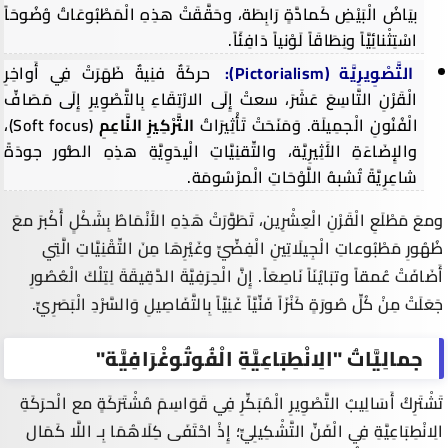
بيَاضُ الْبَيْضِ كَمادَّةٍ رَابِطَة، وحَقَّقَتْ هذِهِ الْمَطْبُوعَاتُ وُضُوحَاً
اسْتِثْنائِيَّاً ونِطَاقَاً لَوْنياً دَافِئَاً.
التَّصْوِيرِيَّة (
Pictorialism
):
حركَةٌ فنِيةٌ ظَهَرَتْ فِي أَواخِرِ
الْقَرْنِ التَّاسِعَ عَشَرَ، سعتْ إِلَى الارْتِقَاءِ بِالتَّصْوِيرِ إِلَى مَصَافِّ
الْفُنُونِ الْجمِيلَة. وَمَنَحَتْ تَأْثِيرَاتُ
التَّرْكِيزِ النَّاعِمِ
(
Soft focus
)،
والإِضَاءَةِ الأَثِيرِيَّة، والتِّقنِيَّاتِ الْيدَوِيَّةِ هذِهِ الصُّور جودَةً
شاعِرِيَّةً تُشبهُ اللَّوْحَاتِ الْمرْسُومَة.
ومعَ مَطْلَعِ الْقَرْنِ الْعِشْرِين، تَطَوَّرَتْ هَذِهِ الأَنْمَاطُ بِشَكْلٍ أَكْبرَ معَ
ظُهُورِ مَطْبُوعاتِ الْجِيلَاتِينِ الْفِضِّيِّ وغَيْرِهَا مِنَ التِّقْنِيَّاتِ الَّتِي
أَضَافَتْ عُمقاً وتبَايُنَاً نَاصِعَاً. إِنَّ الْحِرَفِيَّةَ الدَّقِيقَةَ لِتِلْكَ الْعُصُورِ
جَعَلَتْ مِنْ كُلِّ صُورَةٍ كَنْزَاً فَنِّيَّاً غَنِيَّاً بِالتَّفَاصِيلِ وَالسَّرْدِ الْبَصَرِيِّ.
جمالِيَّاتُ "الِانْطِبَاعِيَّةِ الْفُوتُوغْرَافِيَّة"
تَشْتَرِكُ أَسَالِيبُ التَّصْوِيرِ الْمُبَكِّرِ فِي قَوَاسِمَ مُشْتَرَكَةٍ مع الْحرَكَةِ
الِانْطِبَاعِيَّةِ
فِي الْفَنِّ التَّشْكِيلِيِّ؛ إِذْ احْتَفَى كِلَاهُمَا بِـ
اللَّا كَمَال