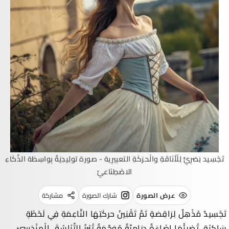
تَجْسِيد بَصَرِيٌّ لِلْأَنَاقَةِ والْحرَكَةِ التعبِيرِية - صورة تولِيدِيَةٌ بِواسِطَة الذَّكَاءِ
الاصْطِنَاعيِّ
عرض الصورة
شارك الصورة
مشاركة
تَجْسِيدٌ مُذْهِلٌ لِرَاقِصَةٍ تَمَّ تَقْنِينُ حركَتِهَا النَّاعِمَةِ فِي لَحْظَةٍ
سَاكِنَةٍ، تُضِيئُهَا إِضَاءَةٌ دِرَامِيَّةٌ مُوَجَّهَةٌ تُبْرِزُ التَّنَاسُقَ الْهنْدَسِيَّ