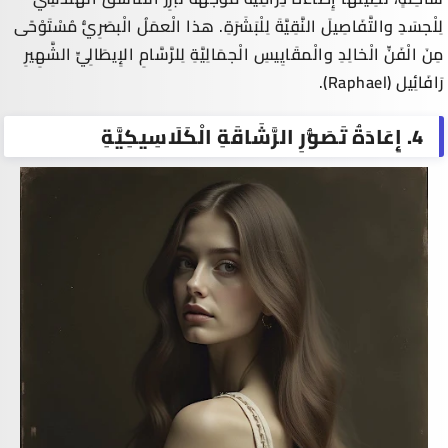
لِلْجسَدِ والتَّفَاصِيلَ النَّقِيَّةَ لِلْبَشَرَةِ. هذا الْعمَلُ الْبصَرِيُّ مُسْتَوْحًى
مِنَ الْفَنِّ الْخالِدِ والْمقَايِيسِ الْجمَالِيَّةِ لِلرَّسَّامِ الإِيطَالِيِّ الشَّهِيرِ
رَافَائِيل
(
Raphael
).
4. إِعَادَةُ تَصَوُّرِ الرَّشَاقَةِ الْكَلَاسِيكِيَّةِ