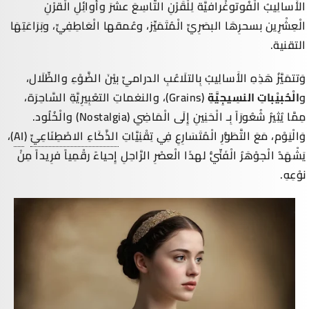
الأَسالِيبُ الْفُوتوغْرافيَّة لِلْقَرْنِ التَّاسِعَ عشرَ وأَوائِلِ الْقرْنِ
الْعِشْرِين بسحرِهَا البصَرِيِّ الْمُتَمَيِّز، وعُمقها الْعَاطِفِيِّ، وبَرَاعَتِهَا
التقنية.
وَتتمَيَّزُ هَذِهِ الأَسالِيبُ بِالتلَاعُبِ الدراميِّ بيْنَ الضَّوْءِ والظِّلَال،
و
الْحُبيْباتِ النسِيجِيَّةِ
(
Grains
)، والنغماتِ التعْبِيرِيَّةِ السَّاحِرَة،
مِمَّا يُثِيرُ شُعُورَاً بِـ
الْحَنِينِ إِلَى الْمَاضِي
(
Nostalgia
) والْخُلُود.
وَالْيَوْم، مَعَ التَّطَوُّرِ الْمُتَسَارِعِ فِي تِقْنِيَّاتِ
الذَّكَاءِ الاصْطِنَاعِيِّ
(
AI
)،
يَشْهَدُ الْجوْهَرُ الْفَنِّيُّ لهذَا الْعصْرِ الرَّاحِلِ إِحياءً رقْمِياً فرِيداً مِنْ
نوْعِهِ.