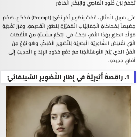
تَجْمَعُ بَيْنَ خُلُودِ الْمَاضِي وَابْتِكَارِ الْحَاضِر.
عَلَى سَبِيلِ الْمثَالِ، قُمْتُ بِتَطْوِيرِ
أَمْرٍ نَصِّيٍّ
(
Prompt
) مُحْكَمٍ، صُمِّمَ
خِصِّيصاً لِمُحاكَاةِ الْجَمَالِيَّاتِ الْمُمَيِّزَةِ لِلصُّوَرِ الْقَديمةِ. وعَبْرَ تغْذِيَةِ
مُوَلِّدِ الصُّوَرِ بِهَذَا الأَمْرِ، نجَحْتُ فِي ابْتِكَارِ سِلْسِلَةٍ مِنَ اللَّقَطَاتِ
الَّتِي تَقْتَنِصُ الشَّاعِرِيَّةَ الْبصَرِيَّةَ لِلتَّصْوِيرِ الْمُبَكِّرِ، وهُو نَوْعٌ مِنَ
الْفَنِّ الذي يُثِيرُ
النُوسْتَالْجْيَا
معَ دَفْعِ حُدُودِ الإِبْدَاعِ الْحدِيثِ إِلَى
آفاقٍ جدِيدَةٍ.
1. راقِصةٌ أَثِيرِيَّةٌ في إِطَارِ التَّصْوِيرِ السِّينِمَائِيِّ