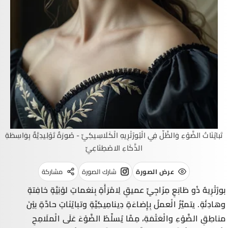
تَبايُنَاتُ الضَّوْءِ وَالظِّلِّ فِي الْبُورْتْرِيهِ الْكَلَاسِيكِيِّ - صُورَةٌ تَوْلِيدِيَّةٌ بِوَاسِطَةِ
الذَّكَاءِ الاصْطِنَاعِيِّ
عرض الصورة
شارك الصورة
مشاركة
بورْتْرِيهٌ ذُو طَابَعٍ مِزَاجِيٍّ عميقٍ لِامْرَأَةٍ بِنغماتٍ لوْنِيَّةٍ خافِتةٍ
وهادِئَةٍ. يتميَّزُ الْعملُ بِإِضاءَةٍ دِينامِيكِيَّةٍ وتبايُنَاتٍ حادَّةٍ بيْنَ
مناطِقِ الضَّوْءِ والْعَتْمَةِ، مِمَّا يُسلِّطُ الضَّوْءَ عَلَى الْملَامِحِ