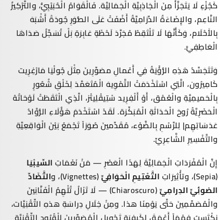
كَجُزْءٍ لَا يَتَجَزَّأُ مِنَ الْجَاذِبِيَّةِ الْجَمَالِيَّة. فَالْقَوَامُ الْحُبَيْبِيُّ، والتَّرْكِيزُ
النَّاعِم، والإِضَاءَةُ الدِّرَامِيَّةُ أَضْفَتْ عَلَى الصُّوَرِ جُودَةً أَشْبَهَ
بِالأَحْلَام، وَكَأَنَّهَا لَا تَلْتَقِطُ مُجَرَّدَ لَحْظَةٍ عَابِرَةٍ بَلْ تُسَجِّلُ صَدَاهَا
الْعَاطِفِيَّ.
وَتَتَجَسَّدُ هَذِهِ الرُّؤْيَةُ فِي أَعْمالِ مصَوِّرِينَ مِثْلَ
جُولْيَا مَارْغِرِيت
كَامِيرُون
، الَّتِي اسْتَخْدَمَتْ التَّمْوِيهَ الْمُتَعَمَّدَ لِخَلْقِ شُعُورٍ
بِالْحَميمِيَّةِ والْعُمْق، أَوْ
أَلْفِرِيد سْتِيقْلِيتْز
، الَّذِي الْتَقَطَتْ لَوْحَاتُهُ
الْحَضَرِيَّةُ رُوحَ الْحَدَاثَةِ الْمُبَكِّرَة. لَقَدْ اسْتَخْدَمَ هَؤُلَاءِ الرُّوَّادُ
عَدَسَاتِهِم| لِلرَّسْمِ بِالضَّوْء، مُقَدِّمينَ صُوَرَاً تَجْمَعُ بَيْنَ الْوَاقِعِيَّةِ
والتَّفْسِيرِ الشَّاعِرِيِّ.
إِنَّ الْمُفْرَدَاتِ الْجَمَالِيَّةَ لِهَذَا الْعَصْرِ — مَنْ نَغَمَاتِ
السِّيبْيَا
(
Sepia
)، وتأْثِيرَاتِ
التَّعْتِيمِ الْحَوَافِيِّ
(
Vignettes
)، و
التَّضَادِّ
الضوئِيِّ الدِرامِيِّ
(
Chiaroscuro
) — لَا تَزَالُ تُلْهِمُ الْفَنَّانِينَ
والْمُصَمِّمِينَ حَتَّى يَوْمِنَا هذا. ومِنْ خِلَالِ دِراسَةِ هذهِ التِّقْنِيَّات،
نكْتَسِبُ فهْمَاً أَعْمَقَ لِكَيفِيَةِ تَحْوِيلِ الْمُصَوِّرِينَ لِلْقُيُودِ التِّقْنِيَّةِ