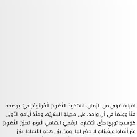
لقرابةِ قرنينِ من الزَمان، اسْتحْوذَ
التَّصْوِيرُ الْفُوتُوغْرَافِيُّ
، بوصفِهِ
فنَّاً وعِلمَاً في آنٍ واحد، على مخِيلَةِ البشرِيَّة. ومنْذ أَيامهِ الأُولَى
كوَسيطٍ ثورِيٍّ حتَّى انْتِشَارِهِ الرقْمِيِّ الشَاملِ الْيوم، تطوَّرَ التَّصْوِيرُ
عبْرَ أَنْمَاطٍ وَتِقْنِيَّاتٍ لَا حصْرَ لَهَا. ومِنْ بيْنِ هذهِ الأنماط، تبْرزُ