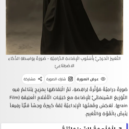
التَّعْبِيرُ الْحَرَكِيُّ بِأُسْلُوبِ الْإِضَاءَةِ الدِّرَامِيَّةِ - صُورَةٌ بِوَاسِطَةِ الذَّكَاءِ
الاصْطِنَاعِيِّ
عرض الصورة
شارك الصورة
مشاركة
صُورَةٌ دِرامِيَّةٌ مُؤَثِّرةٌ لِراقِصَةٍ، تَمَّ الْتِقَاطُهَا بِمَزِيجٍ يَتَنَاغَمُ فِيهِ
التَّوْزِيعُ السِّينِمَائِيُّ لِلْإِضَاءَةِ معَ حُبَيْبَاتِ الْأَفْلَامِ الْعتِيقَةِ (
Film
grain
). تَعْكِسُ وقْفتُهَا الْإِبْداعِيَّةُ ثِقَةً كَبِيرَةً وحِسَّاً فَنِّيَّاً رفِيعَاً
يَنْبِضُ بِالْقُوَّةِ وَالتَّعْبِيرِ.