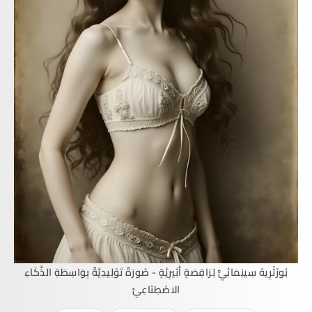
بُورْتْرِيهْ سِينِمَائِيٌّ لِرَاقِصَةٍ أَثِيرِيَّةٍ - صُورَةٌ تَوْلِيدِيَّةٌ بِوَاسِطَةِ الذَّكَاءِ
الاصْطِنَاعِيِّ