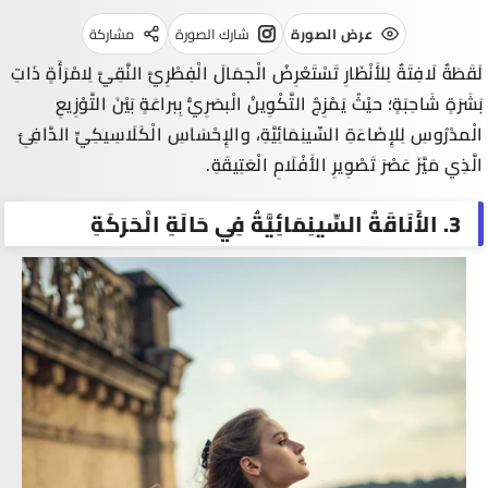
عرض الصورة
شارك الصورة
مشاركة
لَقَطَةٌ لَافِتَةٌ لِلأَنْظَارِ تَسْتَعْرِضُ الْجمَالَ الْفِطْرِيَّ النَّقِيَّ لِامْرَأَةٍ ذَاتِ
بَشَرَةٍ شَاحِبَةٍ؛ حيْثُ يَمْزِجُ التَّكْوِينُ الْبصَرِيُّ بِبراعَةٍ بَيْنَ التَّوْزِيعِ
الْمدْرُوسِ لِلإِضَاءَةِ السِّينِمَائِيَّةِ، والإِحْسَاسِ الْكَلَاسِيكِيِّ الدَّافِئِ
الَّذِي مَيَّزَ عَصْرَ تَصْوِيرِ الأَفْلَامِ الْعَتِيقَةِ.
3. الأَنَاقَةُ السِّينِمَائِيَّةُ فِي حَالَةِ الْحَرَكَةِ