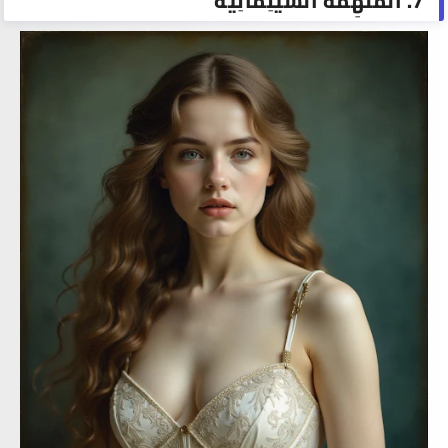
7. الْمُلْهِمَةُ السِّينِمَائِيَّةُ