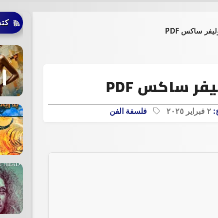
كتب
يفر ساكس PDF
فر ساكس PDF
خ:
٢ فبراير ٢٠٢٥
فلسفة الفن