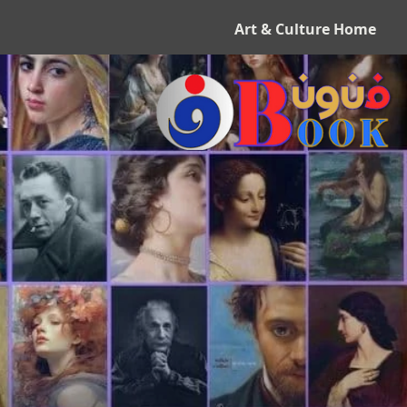
Art & Culture Home
ف
ن
و
ن
ب
و
ك