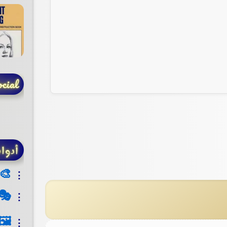
cial
أدوا
🎨
🎭
🖼️