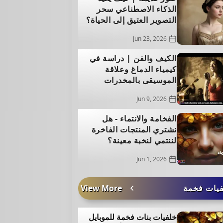
الذكاء الاصطناعي سحر
التصوير العتيق إلى الحياة؟
Jun 23, 2026
الكيف والفن | دراسة في
كيمياء الدماغ وعلاقة
الموسيقى بالمخدرات
Jun 9, 2026
الفخامة والانتماء - هل
نشتري المنتجات الفاخرة
لننتمي لنخبة معينة؟
Jun 1, 2026
يات فخمة
View More
خلفيات بنات فخمة للموبايل