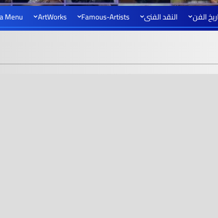
ريخ الفن
النقد الفنى
Famous-Artists
ArtWorks
a Menu