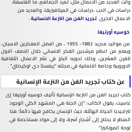
وانت العديد من الاعمال مثل: تمرد الجماهير، ما الفلسفة،
دراسات في الحب ،دراسات في الميتافيزيقا، والعديد من
الاعمال الاخرى
تجريد الفن من النزعة الانسانية
.
خوسيه أورتيغا
من مواليد مدريد 1882- 1955 ، من افضل المفكرين الاسبان،
ويعتبر من اعظم مرشدين الفكر الانساني خلال النصف الاول
للقرن العشرين، وذلك لدوره البارز في نشر الاعمال الثقافية
الاوروبية وخاصة الالمانية في مجلته "ريفستا دي اوكيدنتي" .
عن كتاب تجريد الفن من النزعة الإنسانية
كتاب تجريد الفن من النزعة الإنسانية تأليف خوسيه أورتيغا إى
غاسيت، يقول الكاتب: "إن الجنة هي المشهد الكلي الوجود
لتراجيديا الحياة الهائلة، حيث الإنسان يكافح فيها دائماً؛ هنا
المنظر لا يحتاج إلى أشجارٍ آسرة، ولا إلى مواد مستخدمة في
لوحة الموناليزا"