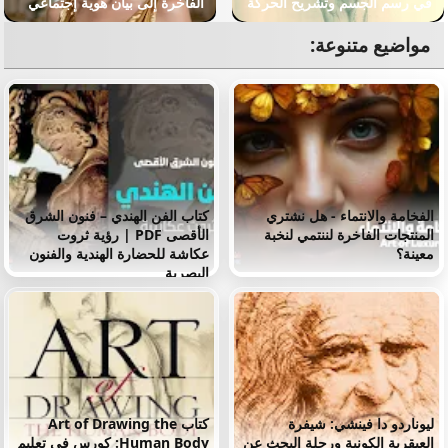
في رسم الجسم وتشريح الحركة
الفاخرة إلى بيان هوية إجتماعي
مواضيع متنوعة:
الفخامة والانتماء - هل نشتري
كتاب الفن الهندي – فنون الشرق
المنتجات الفاخرة لننتمي لنخبة
الأقصى PDF | رؤية ثروت
معينة؟
عكاشة للحضارة الهندية والفنون
البصرية
ليوناردو دا فينشي: شيفرة
كتاب Art of Drawing the
العبقرية الكونية ورحلة البحث عن
Human Body: كورس في تعليم