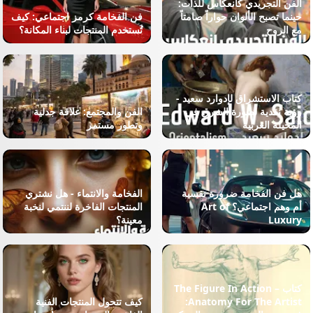
الفن التجريدي كانعكاس للذات:
حينما تصبح الألوان حواراً صامتاً
فن الفخامة كرمز اجتماعي: كيف
مع الروح
تُستخدم المنتجات لبناء المكانة؟
كتاب الاستشراق لإدوارد سعيد -
رؤية نقدية لصورة الشرق في
الفن والمجتمع: علاقة جدلية
المخيلة الغربية
وتطور مستمر
هل فن الفخامة ضرورة نفسية
الفخامة والانتماء - هل نشتري
أم وهم اجتماعي؟ Art of
المنتجات الفاخرة لننتمي لنخبة
Luxury
معينة؟
كتاب The Figure In Action –
Anatomy For The Artist:
كيف تتحول المنتجات الفنية