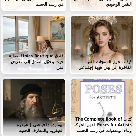
اليقين الوجودي
فن رسم الجسم
فندق Unico Boutique صقلية –
كيف تتحول المنتجات الفنية
حيث يتحوّل الفندق إلى معرض
الفاخرة إلى بيان هوية إجتماعي
فني
كتاب The Complete Book of
Poses for Artists: لفهم الحركة
ليوناردو دا فينشي | شيفرة
وبناء الوضعيات في رسم الجسم
العبقرية والمعارف الخفية