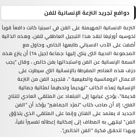
دوافع تجريد النزعة الإنسانية للفن
النزعة الانسانية المهيمنة على الفن في اسبنيا كانت دافعاً قوياً
لخوسيه أورتيغا لنقد هذا التبجيل العاطفي للفن، وهذه الذاتية
أضفت على الأدب الاسباني طابعها الخاص، وحاول مع
المجموعة الادبية التى ينتي إليها :جماعة (جيل 14) أن ينزع هذه
السمة الإنسانية عن الفن واستبدالها بفن خالص ، وقال "يجب
حزف هذه العناصر المفرطة بالإنسانية التي سيطرت على
الاعمال الرومانسية والطبيعية "، فتجريد الفن من النزعة
الإنسانية يُعدّه الكاتب "تهديماً وتحطيماً لمثالية جمالية
قديمة"، يؤدي غيابها إلى الابتعاد عن المتلقي العادي للنتاج
الفني؛ إلا أن صاحب كتاب "تمرّد الجماهير" يؤكد أن "الفن
الجديد لا يعتمد على الفنان وإنما على المتلقي الذي يتذوّق
الفن" لينتهي به المطاف إلى إمكانية إعطائه تفسيراً نقياً،
وبهذا تتحقق فكرة "الفن الخالص".