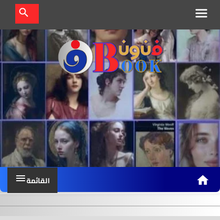
ف
ن
و
ن
ب
و
ك
القائمة