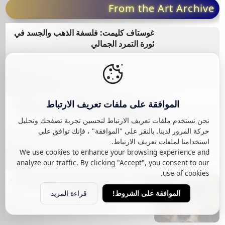
غوستاف كليمت: فلسفة الذهب والجسد في
ثورة التمرد الجمالي
May 31, 2026
كتاب فلسفة الفن في الفكر المعاصر PDF –
زكريا إبراهيم
الموافقة على ملفات تعريف الارتباط
نحن نستخدم ملفات تعريف الارتباط لتحسين تجربة تصفحك وتحليل
حركة المرور لدينا. بالنقر على "الموافقة" ، فإنك توافق على
استخدامنا لملفات تعريف الارتباط.
Oct 4, 2025
We use cookies to enhance your browsing experience and
خلفيات بنات فخمة للموبايل بدقة عالية HD –
analyze our traffic. By clicking "Accept", you consent to our
use of cookies.
أناقة شاشة الهاتف تبدأ من هنا
قراءة المزيد
الموافقة على الشروط!
May 31, 2026
ما وراء المادة: كيف تصنع العلامات الفاخرة