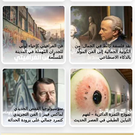
نقد فلسفة كانط في الجمال: من
فن الغرافيتي كإحياء لوني
الكونية الجمالية إلى الفن المولّد
للجدران المُهملة في المدينة
بالذكاء الاصطناعي
المُسلَّعة
سوسيولوجيا القفص الحديدي
نموذج الثمرة الدائرية – لفهم
لماكس فيبر | الفن التجريدي
التباين الطبقي في العصر الحديث
كتمرد جمالي على برودة الحداثة