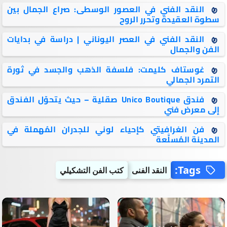
النقد الفني في العصور الوسطى: صراع الجمال بين
سطوة العقيدة وتحرر الروح
النقد الفني في العصر اليوناني | دراسة في بدايات
الفن والجمال
غوستاف كليمت: فلسفة الذهب والجسد في ثورة
التمرد الجمالي
فندق Unico Boutique صقلية – حيث يتحوّل الفندق
إلى معرض فني
فن الغرافيتي كإحياء لوني للجدران المُهملة في
المدينة المُسلَّعة
Tags:
النقد الفنى
كتب الفن التشكيلي