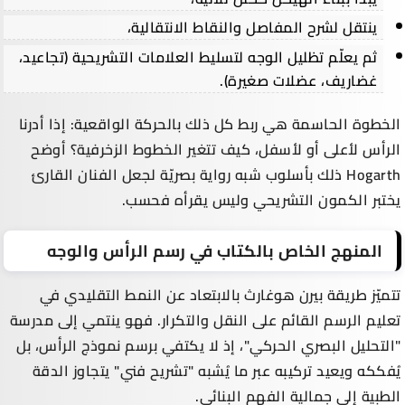
ينتقل لشرح المفاصل والنقاط الانتقالية،
ثم يعلّم تظليل الوجه لتسليط العلامات التشريحية (تجاعيد،
غضاريف، عضلات صغيرة).
الخطوة الحاسمة هي ربط كل ذلك بالحركة الواقعية: إذا أدرنا
الرأس لأعلى أو لأسفل، كيف تتغير الخطوط الزخرفية؟ أوضح
Hogarth ذلك بأسلوب شبه رواية بصريّة لجعل الفنان القارئ
يختبر الكمون التشريحي وليس يقرأه فحسب.
المنهج الخاص بالكتاب في رسم الرأس والوجه
تتميّز طريقة بيرن هوغارث بالابتعاد عن النمط التقليدي في
تعليم الرسم القائم على النقل والتكرار. فهو ينتمي إلى مدرسة
"التحليل البصري الحركي"، إذ لا يكتفي برسم نموذج الرأس، بل
يُفككه ويعيد تركيبه عبر ما يُشبه "تشريح فني" يتجاوز الدقة
الطبية إلى جمالية الفهم البنائي.