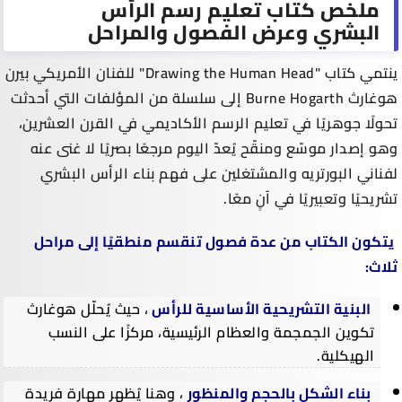
ملخص كتاب تعليم رسم الرأس
البشري وعرض الفصول والمراحل
ينتمي كتاب "Drawing the Human Head" للفنان الأمريكي بيرن
هوغارث Burne Hogarth إلى سلسلة من المؤلفات التي أحدثت
تحولًا جوهريًا في تعليم الرسم الأكاديمي في القرن العشرين،
وهو إصدار موسّع ومنقّح يُعدّ اليوم مرجعًا بصريًا لا غنى عنه
لفناني البورتريه والمشتغلين على فهم بناء الرأس البشري
تشريحيًا وتعبيريًا في آنٍ معًا.
يتكون الكتاب من عدة فصول تنقسم منطقيًا إلى مراحل
ثلاث:
البنية التشريحية الأساسية للرأس
، حيث يُحلّل هوغارث
تكوين الجمجمة والعظام الرئيسية، مركزًا على النسب
الهيكلية.
بناء الشكل بالحجم والمنظور
، وهنا يُظهر مهارة فريدة