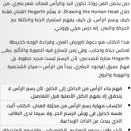
حين يحمل الفن روحًا، تكون اليد والرأس قصائد شعر بصري. من
خلال Drawing the Human Head، لا يعلّم Hogarth الفنان فقط
كيف يرسم الرأس، بل كيف يفهم استمرار الخط والكتلة عبر
الحركة والسن. إنه درس مرئي وروحي.
هذا الكتاب هو دعوة لترويض العين، وقراءة الوجه كخريطة
تعكس حياة وتجارب. وفي زمن تتسارع فيه الصورة والتأثير، يبقى
Hogarth منارة للمبدعين: لأن الرسم ليست مجرد خطوط، بل
فهمٌ عميق للوجود البشري، يبدأ من الرأس—مركز الشخصية
والهوية والروح.
فهم بناء الرأس من الداخل إلى الخارج: لأن رسم الرأس لا
يتحقق إلا بفهم الكتل الأصلية قبل التفاصيل.
اكتساب مهارة رسم الرأس من مخيّلة الفنان: الكتاب أثبت
نفسه كدليل في ورش الرسم الحر، ولا سيما لدى الطالب
الذي يبحث عن الذات الإبداعية.
إثراء طلاب رسوم البورتريه، الكوميكس، والرسوم المتحركة: