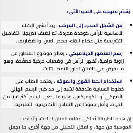
يُقدّم منهجه على النحو الآتي:
من الشكل المجرد إلى المركب
: يبدأ بشرح الكتلة
الأساسية للرأس كوحدة مجردة، ثم يُضيف تدريجيًا التفاصيل
التشريحية مثل عظام الفك، محجر العين، والغضاريف.
رسم المنظور الديناميكي
: يعالج موضوع المنظور من
زاوية درامية، تُظهر الرأس في وضعيات حركية معقّدة، وهو
ما يفرض على الفنان تجاوز النمط الثابت.
استخدام الخط القوي والموجّه
: يعتمد الكتاب على
خطوط انسيابية متدفقة تشبه إلى حد كبير الرسم الهزلي
الأميركي أو الكوميكس، وهو ما يجعل الرسم أكثر قربًا من
الحياة، وأقل جمودًا من النماذج الأكاديمية التقليدية.
إن هذه الطريقة تُحاكي عقلية الفنان الباحث، وتُخاطب
الموهبة من جهة، والعقل التحليلي من جهة أخرى، ما يجعل