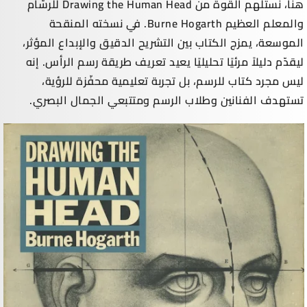
هنا، نستلهم القوة من Drawing the Human Head للرسّام
والمعلم العظيم Burne Hogarth. في نسخته المنقحة
الموسعة، يمزج الكتاب بين التشريح الدقيق والإبداع المؤثر،
ليقدّم دليلاً مرئيًا تحليليًا يعيد تعريف طريقة رسم الرأس. إنه
ليس مجرد كتاب للرسم، بل تجربة تعليمية محفّزة للرؤية،
تستهدف الفنانين وطلاب الرسم ومتتبعي الجمال البصري.