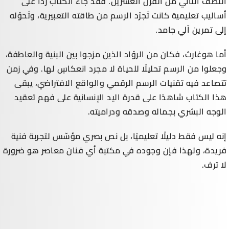
النصف الثاني من القرن العشرين. فقد جاء الكتاب ردًّا على
أساليب تعليمية كانت تُجرّد الرسم من طاقته التعبيرية، وتُحوّله
إلى تمرين آلي جامد.
أما هوغارث، فكان من الروّاد الذين مزجوا بين البنية والعاطفة،
وجعلوا من الرسم تحليلًا للحياة لا مجرد انعكاسٍ لها. وفي زمن
تتصاعد فيه تقنيات الرسم الرقمي والواقع الافتراضي، يبقى
هذا الكتاب شاهدًا على قدرة اليد الإنسانية على فهم تعقيد
الوجه البشري بجماله وصدقه ودراميته.
إنه ليس فقط دليلًا تعليميًا، بل نص بصري مؤسّس لتجربة فنية
فريدة، ولهذا فإن وجوده في مكتبة أي فنان معاصر هو ضرورة
لا ترف.