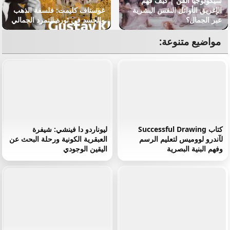
سيكولوجيا الفن | كيف فهم
الإغريق الأوائل النفس البشرية
غوستاف كليمت: فلسفة الذهب
عبر الجمال؟
والجسد في ثورة التمرد الجمالي
مواضيع متنوعة:
كتاب Successful Drawing
ليوناردو دا فينشي: شيفرة
لآندرو لووميس لتعليم الرسم
العبقرية الكونية ورحلة البحث عن
وفهم البنية البصرية
اليقين الوجودي