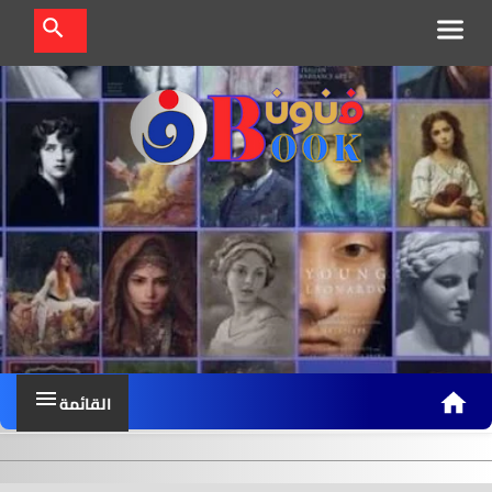
ف
ن
و
ن
ب
و
ك
القائمة