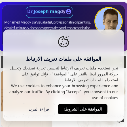
Dr Joseph magdy
Mohamed Magdy is a Visual artist, professional in oil painting,
classic furniture & decor designer, writer, and researcher in the
humanities. Follow me.
Read more...
الموافقة على ملفات تعريف الارتباط
مقالات ذات صلة
نحن نستخدم ملفات تعريف الارتباط لتحسين تجربة تصفحك وتحليل
حركة المرور لدينا. بالنقر على "الموافقة" ، فإنك توافق على
استخدامنا لملفات تعريف الارتباط.
We use cookies to enhance your browsing experience and
analyze our traffic. By clicking "Accept", you consent to our
use of cookies.
قراءة المزيد
الموافقة على الشروط!
كتاب Life Drawing: A Complete Course: أحد أهم مراجع الرسم من الطبيعة
الحية