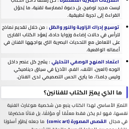
التمرينات البصرية المستمرة
: كل رسمة داخل الكتاب
ليست مجرد توضيح، بل دعوة لممارسة تقنية، ما يُحوّل
القراءة إلى تجربة تطبيقية.
توسيع إدراك الزاوية والنور والظل
: من خلال تقديم نماذج
للرأس في حالات إضاءة وزوايا حادة، يُعوّد الكتاب القارئ
على التعامل مع التحديات البصرية التي يواجهها الفنان في
أعماله الواقعية.
اعتماد المنهج الوصفي التحليلي
: يشرح كل عنصر داخل
الوجه (العين، الأنف، الفم، الأذن) في سياق ديناميكي
وليس جامدًا، ما يثري الحس التصميمي لدى الفنان.
ما الذي يميّز الكتاب للفنانين؟
التميّز الأساسي لهذا الكتاب ينبع من شخصية هوغارث الفنية
نفسها، فهو لم يكن فقط معلّمًا أو مؤلفًا، بل فنانًا مخضرمًا
في مجال
القصص المصورة (comic art)
ما جعله يُطوّر أسلوبًا