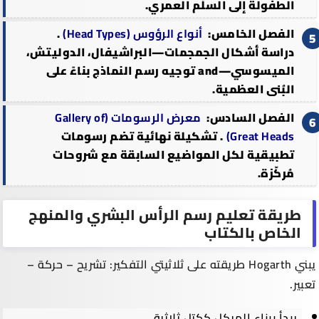
الطفولة إلى السلّم العمري.
الفصل الخامس:
أنواع الرؤوس (Head Types)
.
دراسة أشكال الجمجمات—البراشيفال، الدوليتش،
الميسوسي—and توجيه رسم النماذج بناءً على
البُنى العظمية.
الفصل السادس:
معرض الرسومات (Gallery of
Great Heads)
. تشكيلة نهائية تضم رسومات
تطبيقية لكل المواضيع السابقة مع شروحات
مُركّزة.
طريقة تعليم رسم الرأس البشري والمنهج
الخاص بالكتاب
يبني Hogarth طريقته على ثلاثيتي التفكير: تشريح – حركة –
تعبير.
يبدأ ببناء الهيكل ككتل ثلاثية،