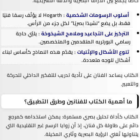
خاصًا يجمع بين الدراما البصرية والدقة التشريحية.
أسلوب الرسومات الشخصية
: Hogarth لا يؤلّف رسمًا فنيًا
فقط، بل يضع “نشيدًا بصريًا” لكل جزء من الرأس.
التركيز على التجاعيد وملامح الشيخوخة
: يلبّي حاجة
رسامي البورتريه المتقدمين والمتخصصين.
تنوع الأشكال والإثنيات
: يقدّم هذه النماذج كأساس لبناء
أشكال للوجه متعددة.
الكتاب يساعد الفنان على تأدية تدريب للتفكير الداخلي للحركة
والتعبير.
ما أهمية الكتاب للفنانين وطرق التطبيق؟
الكتاب كأداة تحليل بصري مستمرة: يمكن استخدامه كمرجع
دائم على طاولة كل فنان، إذ أن زوايا الرسم غير التقليدية التي
يتناولها تُغني الرؤية البصرية وتُثري المخيلة.