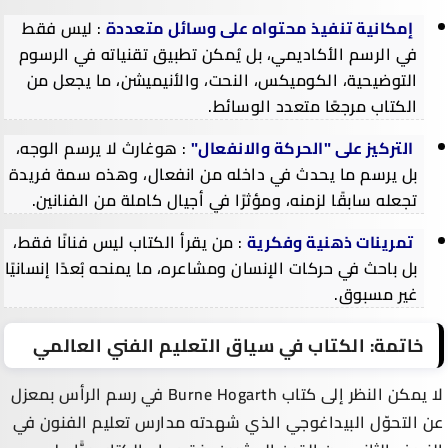
إمكانية تنفيذ محتواه على وسائل متعددة
: ليس فقط
في الرسم الأكاديمي، بل يُمكن تطبيق تقنياته في الرسوم
التوضيحية، الكوميكس، النحت، والأنيميشن، ما يجعل من
الكتاب مرجعًا متعدد الوسائط.
التركيز على "الحركة والانفعال"
: هوغارث لا يرسم الوجه،
بل يرسم ما يحدث في داخله من انفعال، وهذه سمة فريدة
تجعله سابقًا لزمنه، ومؤثرًا في أجيال كاملة من الفنانين.
تمرينات ذهنية وفكرية
: من يقرأ الكتاب ليس فنانًا فقط،
بل باحث في حركات الإنسان ومشاعره، ما يمنحه بُعدًا إنسانيًا
غير مسبوق.
خاتمة: الكتاب في سياق التعليم الفني العالمي
لا يمكن النظر إلى كتاب Burne Hogarth في رسم الرأس بمعزل
عن التحوّل البيداغوجي الذي شهدته مدارس تعليم الفنون في