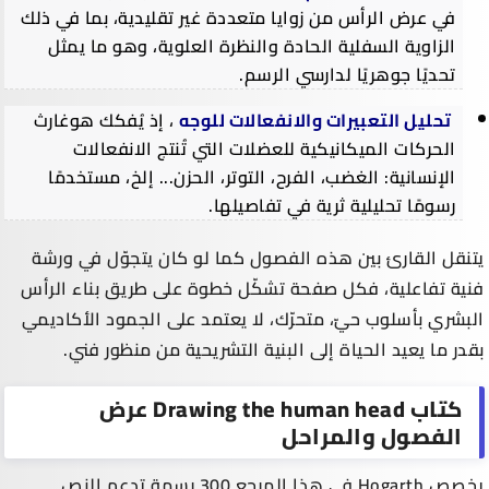
في عرض الرأس من زوايا متعددة غير تقليدية، بما في ذلك
الزاوية السفلية الحادة والنظرة العلوية، وهو ما يمثل
تحديًا جوهريًا لدارسي الرسم.
تحليل التعبيرات والانفعالات للوجه
، إذ يُفكك هوغارث
الحركات الميكانيكية للعضلات التي تُنتج الانفعالات
الإنسانية: الغضب، الفرح، التوتر، الحزن... إلخ، مستخدمًا
رسومًا تحليلية ثرية في تفاصيلها.
يتنقل القارئ بين هذه الفصول كما لو كان يتجوّل في ورشة
فنية تفاعلية، فكل صفحة تشكّل خطوة على طريق بناء الرأس
البشري بأسلوب حيّ، متحرّك، لا يعتمد على الجمود الأكاديمي
بقدر ما يعيد الحياة إلى البنية التشريحية من منظور فني.
كتاب
Drawing the human head
عرض
الفصول والمراحل
يخصص Hogarth في هذا المرجع 300 رسمة تدعم النص