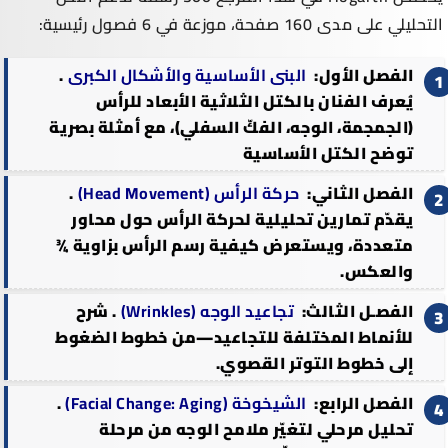
التحليلي على مدى 160 صفحة، موزعة في 6 فصول رئيسية:
الفصل الأول:
البنى الأساسية والأشكال الكبرى
.
يُعرف الفنان بالكتل الثلاثية الأبعاد للرأس
(الجمجمة، الوجه، الفكّ السفلي)، مع أمثلة بصرية
توضح الكتل الأساسية
الفصل الثاني:
حركة الرأس (Head Movement)
.
يقدّم تمارين تحليلية لحركة الرأس حول محاور
متعددة، ويستعرض كيفية رسم الرأس بزاوية ¾
والعكس.
الفصـل الثالث:
تجاعيد الوجه (Wrinkles)
. شرح
للأنماط المختلفة للتجاعيد—من خطوط الضغوط
إلى خطوط التوتر القصوي.
الفصل الرابع:
الشيخوخة (Facial Change: Aging)
.
تحليل مرحلي لتغيّر ملامح الوجه من مرحلة