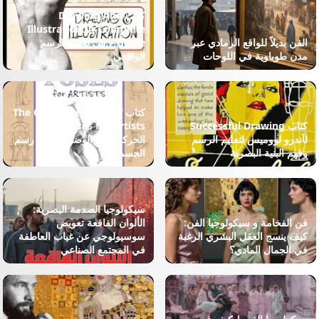
كتاب Drawing And
Illustration: A Complete
الفن بديلاً للواقع الرمادي عبر
Guide – في تعليم الرسم
مدن طوباوية في اللوحات
الواقعي
كتاب The Complete Book of
كتاب Successful Drawing
Poses for Artists: لفهم
لآندرو لووميس لتعليم الرسم
الحركة وبناء الوضعيات في رسم
وفهم البنية البصرية
الجسم
سيكولوجيا الصدمة البصرية:
فن الفخامة و سيكولوجيا الفن:
الألوان الفاقعة تعويض
كيف ينسج العقل البشري الرغبة
سوسيولوجي عن غياب العاطفة
في الجمال المادي؟
في المجتمع الصناعي