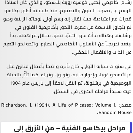
رسّام أكاديمي يُدعى خوسيه رويث بلاسكو، والذي كان أستاذاً
للرسم في معهد الفنون والتصميم. منذ طفولته أظهر بيكاسو
قدرات غير اعتيادية، حيث يُقال إنه رسم أولى لوحاته الزيتية وهو
لم يتجاوز التاسعة من عمره. التحق بأكاديمية الفنون في
برشلونة، وهناك بدأت بذور التمرّد تنمو. فخلال مراهقته، بدأ
يبتعد تدريجياً عن الأسلوب الأكاديمي الصارم، واتجه نحو التعبير
عن الذات والانفعال اللحظي.
في سنوات شبابه الأولى، كان تأثره واضحاً بأعمال فنانين مثل
فرانثيسكو غويا، وإدوار مانيه، وتولوز-لوتريك. كما تأثّر بالحياة
البوهيمية في برشلونة، ثم انتقل لاحقاً إلى باريس عام 1904
حيث ستبدأ مراحله الكبرى في التشكل.
مصدر: Richardson, J. (1991). A Life of Picasso: Volume I.
Random House.
مراحل بيكاسو الفنية – من الأزرق إلى