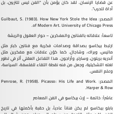
عن قضايا الإنسان. لقد كان يؤمن بأن "الفن ليس للتزيين، بل
أداة للحرب".
المصدر: Guilbaut, S. (1983). How New York Stole the Idea
of Modern Art. University of Chicago Press.
تاسعاً: علاقاته بالفنانين والمفكرين – حوار العقول والريشة
ارتبط بيكاسو بصداقة وصدامات فكرية مع فنانين كبار مثل
ماتيس، وبراك، وشاجال. كما كوّن علاقات مع مفكرين مثل
أندريه بريتون، وسارتر، وأراجون. هذا التفاعل العقلي أثر في تطور
لغته التشكيلية، وجعل من فنه نقطة التقاء للفلسفة، السياسة،
وعلم النفس.
المصدر: Penrose, R. (1958). Picasso: His Life and Work.
Harper & Row.
عاشراً: خاتمة – إرث بيكاسو في الفن المعاصر
بابلو بيكاسو لم يكن فناناً عادياً، بل حقبة بأكملها في تاريخ