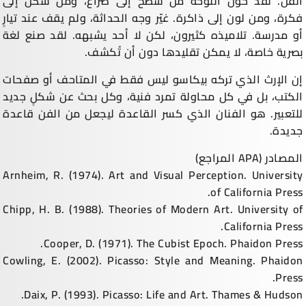
الفن. لقد حوّل اللوحة من سطح إلى صراع، ومن شكل إلى
فكرة، ومن لون إلى ذاكرة. غيّر وجه الحداثة، ولم يقف عند تيارٍ
أو مدرسة. تلاميذه كثيرون، لكن لا أحد يشبهه. لقد صنع لغة
بصرية خاصة، لا يمكن تقليدها دون أن تُكشف.
إن الإرث الذي تركه بيكاسو ليس فقط في المتاحف أو صفحات
الكتب، بل في كل محاولة تمرد فنية، وكل بحث عن شكلٍ جديد
للتعبير. هو الفنان الذي كسر القاعدة ليجعل من الفن قاعدة
جديدة.
المصادر (APA المراجع)
Arnheim, R. (1974). Art and Visual Perception. University
of California Press.
Chipp, H. B. (1988). Theories of Modern Art. University of
California Press.
Cooper, D. (1971). The Cubist Epoch. Phaidon Press.
Cowling, E. (2002). Picasso: Style and Meaning. Phaidon
Press.
Daix, P. (1993). Picasso: Life and Art. Thames & Hudson.