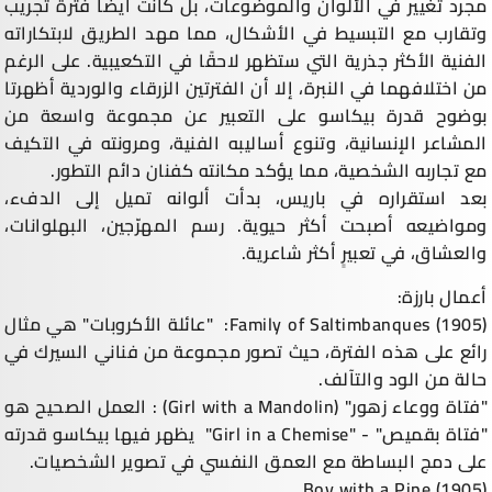
مجرد تغيير في الألوان والموضوعات، بل كانت أيضًا فترة تجريب
وتقارب مع التبسيط في الأشكال، مما مهد الطريق لابتكاراته
الفنية الأكثر جذرية التي ستظهر لاحقًا في التكعيبية. على الرغم
من اختلافهما في النبرة، إلا أن الفترتين الزرقاء والوردية أظهرتا
بوضوح قدرة بيكاسو على التعبير عن مجموعة واسعة من
المشاعر الإنسانية، وتنوع أساليبه الفنية، ومرونته في التكيف
مع تجاربه الشخصية، مما يؤكد مكانته كفنان دائم التطور.
بعد استقراره في باريس، بدأت ألوانه تميل إلى الدفء،
ومواضيعه أصبحت أكثر حيوية. رسم المهرّجين، البهلوانات،
والعشاق، في تعبيرٍ أكثر شاعرية.
أعمال بارزة:
Family of Saltimbanques (1905): "عائلة الأكروبات" هي مثال
رائع على هذه الفترة، حيث تصور مجموعة من فناني السيرك في
حالة من الود والتآلف.
"فتاة ووعاء زهور" (Girl with a Mandolin) : العمل الصحيح هو
"فتاة بقميص" - "Girl in a Chemise" يظهر فيها بيكاسو قدرته
على دمج البساطة مع العمق النفسي في تصوير الشخصيات.
Boy with a Pipe (1905)