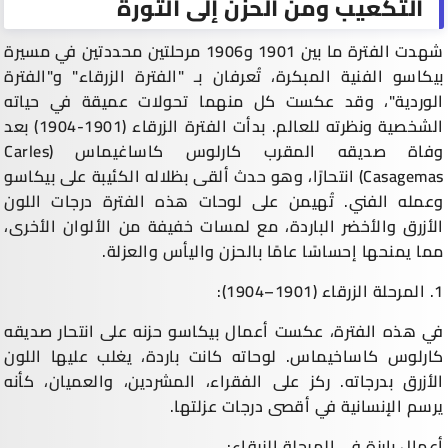
التكعيب ومن الحزن إلى الثورة
شهدت الفترة ما بين 1901 و1906 مرحلتين محددتين في مسيرة
بيكاسو الفنية المبكرة، تُعرفان بـ "الفترة الزرقاء" و"الفترة
الوردية"، وقد عكست كل منهما تحولات عميقة في حياته
الشخصية ونظرته للعالم. بدأت الفترة الزرقاء (1901-1904) بعد
وفاة صديقه المقرب كارلوس كاساغيماس (Carles
Casagemas) انتحارًا، وهو حدث ألقى بظلاله الكئيبة على بيكاسو
وعمله الفني. تُهيمن على لوحات هذه الفترة درجات اللون
الأزرق والأخضر الباردة، مع لمسات خفيفة من الألوان الأخرى،
مما يمنحها إحساسًا عامًا بالحزن واليأس والعزلة.
1. المرحلة الزرقاء (1901–1904):
في هذه الفترة، عكست أعمال بيكاسو حزنه على انتحار صديقه
كارلوس كاساخيماس. لوحاته كانت باردة، يغلب عليها اللون
الأزرق بدرجاته. ركز على الفقراء، المشردين، والعميان، كأنه
يرسم الإنسانية في أقصى درجات عزلتها.
أعمال بارزة في المرحلة الزرقاء: