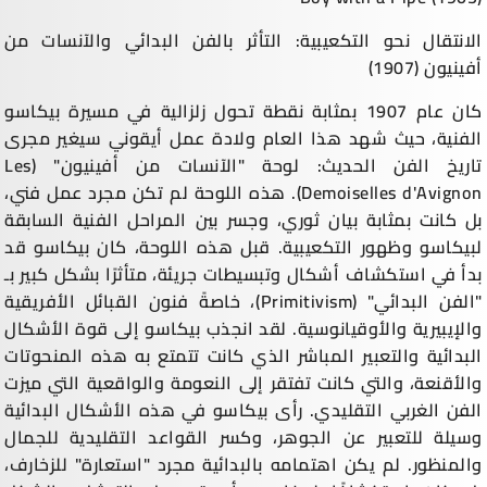
الانتقال نحو التكعيبية: التأثر بالفن البدائي والآنسات من
أفينيون (1907)
كان عام 1907 بمثابة نقطة تحول زلزالية في مسيرة بيكاسو
الفنية، حيث شهد هذا العام ولادة عمل أيقوني سيغير مجرى
تاريخ الفن الحديث: لوحة "الآنسات من أفينيون" (Les
Demoiselles d'Avignon). هذه اللوحة لم تكن مجرد عمل فني،
بل كانت بمثابة بيان ثوري، وجسر بين المراحل الفنية السابقة
لبيكاسو وظهور التكعيبية. قبل هذه اللوحة، كان بيكاسو قد
بدأ في استكشاف أشكال وتبسيطات جريئة، متأثرًا بشكل كبير بـ
"الفن البدائي" (Primitivism)، خاصةً فنون القبائل الأفريقية
والإيبيرية والأوقيانوسية. لقد انجذب بيكاسو إلى قوة الأشكال
البدائية والتعبير المباشر الذي كانت تتمتع به هذه المنحوتات
والأقنعة، والتي كانت تفتقر إلى النعومة والواقعية التي ميزت
الفن الغربي التقليدي. رأى بيكاسو في هذه الأشكال البدائية
وسيلة للتعبير عن الجوهر، وكسر القواعد التقليدية للجمال
والمنظور. لم يكن اهتمامه بالبدائية مجرد "استعارة" للزخارف،