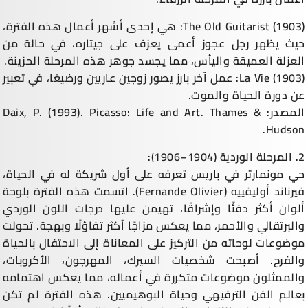
The Old Guitarist (1903): هي إحدى أشهر أعمال هذه الفترة،
حيث يظهر رجل عجوز أعمى يعزف على جيتاره، في حالة من
العزلة العميقة واليأس، مما يجسد جوهر هذه المرحلة الحزينة.
La Vie (1903): عمل آخر بارز يصور زوجين عاريين ورضيعًا، في تعبير
عن دورة الحياة والموت.
المصدر: Daix, P. (1993). Picasso: Life and Art. Thames &
Hudson.
2. المرحلة الوردية (1904–1906):
حي مونمارتر في باريس تعرفه على أول شريكة له في الحياة،
فيرناند أوليفييه (Fernande Olivier). اتسمت هذه الفترة بلوحة
ألوان أكثر دفئًا وإشراقًا، تهيمن عليها درجات اللون الوردي
والبرتقالي والأحمر، مما يعكس مزاجًا أكثر تفاؤلًا وبهجة. تحولت
موضوعات لوحاته من التركيز على المعاناة إلى الاحتفال بالحياة
والفرح. أصبحت شخصيات السيرك، المهرجون، الأكروبات،
والممثلون موضوعات متكررة في أعماله، مما يعكس اهتمامه
بعالم الفن الترفيهي وحياة البوهيميين. هذه الفترة لم تكن