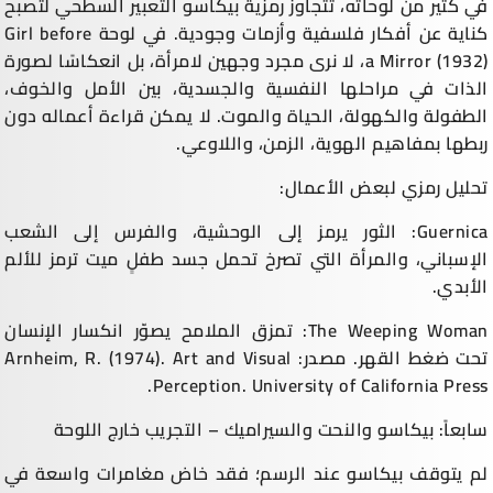
في كثير من لوحاته، تتجاوز رمزية بيكاسو التعبير السطحي لتصبح
كناية عن أفكار فلسفية وأزمات وجودية. في لوحة Girl before
a Mirror (1932)، لا نرى مجرد وجهين لامرأة، بل انعكاسًا لصورة
الذات في مراحلها النفسية والجسدية، بين الأمل والخوف،
الطفولة والكهولة، الحياة والموت. لا يمكن قراءة أعماله دون
ربطها بمفاهيم الهوية، الزمن، واللاوعي.
تحليل رمزي لبعض الأعمال:
Guernica: الثور يرمز إلى الوحشية، والفرس إلى الشعب
الإسباني، والمرأة التي تصرخ تحمل جسد طفلٍ ميت ترمز للألم
الأبدي.
The Weeping Woman: تمزق الملامح يصوّر انكسار الإنسان
تحت ضغط القهر. مصدر: Arnheim, R. (1974). Art and Visual
Perception. University of California Press.
سابعاً: بيكاسو والنحت والسيراميك – التجريب خارج اللوحة
لم يتوقف بيكاسو عند الرسم؛ فقد خاض مغامرات واسعة في