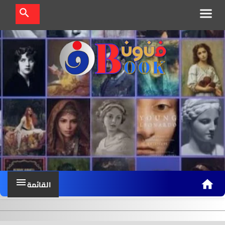
ف
ن
و
ن
ب
و
ك
القائمة