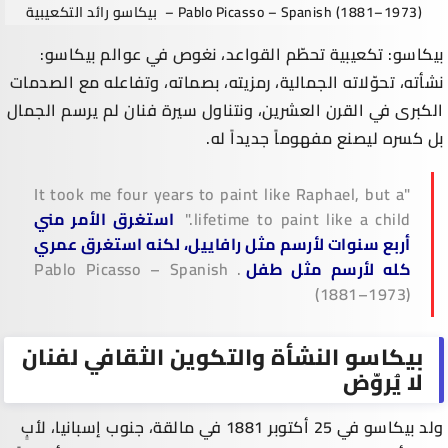
Pablo Picasso – Spanish (1881–1973)
–
بيكاسو رائد التكعيبية
بيكاسو: تكعيبية تحطّم القواعد، نغوص في عوالم بيكاسو:
نشأته، تحوّلاته الجمالية، رمزيته، بصماته، وتفاعله مع الصدمات
الكبرى في القرن العشرين، ونتناول سيرة فنان لم يرسم الجمال
بل كسره ليصنع مفهوماً جديداً له.
It took me four years to paint like Raphael, but a
"
lifetime to paint like a child
."
استغرق الأمر مني
أربع سنوات لأرسم مثل رافاييل، لكنه استغرق عمري
كله لأرسم مثل طفل
. Pablo Picasso – Spanish
(1881–1973)
بيكاسو النشأة والتكوين الثقافي لفنان
لا يُروّض
ولد بيكاسو في 25 أكتوبر 1881 في مالقة، جنوب إسبانيا، لأبٍ