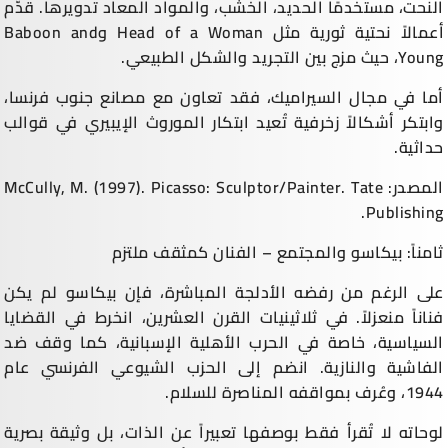
النحت، مستخدمًا الحديد، الخشب، والمواد المعاد تدويرها. قدّم
أعمالاً نحتية ثورية مثل Head of a Woman وBaboon and
Young، حيث مزج بين التجريد والشكل الطبيعي.
أما في مجال السيراميك، فقد تعاون مع مصانع جنوب فرنسا،
وابتكر أشكالاً زخرفية تُعيد ابتكار الموروث الإيبيري في قوالب
حداثية.
المصدر: McCully, M. (1997). Picasso: Sculptor/Painter. Tate
Publishing.
ثامناً: بيكاسو والمجتمع – الفنان كمثقف ملتزم
على الرغم من رفضه الأدلجة المباشرة، فإن بيكاسو لم يكن
فناناً منعزلاً. في ثلاثينيات القرن العشرين، انخرط في القضايا
السياسية، خاصة في الحرب الأهلية الإسبانية، كما وقف ضد
الفاشية والنازية. انضم إلى الحزب الشيوعي الفرنسي عام
1944، وعُرف بمواقفه المناصرة للسلام.
لوحاته لا تُقرأ فقط بوصفها تعبيراً عن الذات، بل وثيقة بصرية