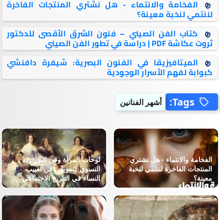
الفخامة والانتماء - هل نشتري المنتجات الفاخرة
لننتمي لنخبة معينة؟
كتاب الفن الصيني – فنون الشرق الأقصى للدكتور
ثروت عكاشة PDF | دراسة في تطور الفن الصيني
الميتافيزيقا في الفنون البصرية: شيفرة دافنشي
كبوابة لفهم الأسرار الوجودية
Tags:
أشهر الفنانين
الفخامة والانتماء - هل نشتري
لوحات المرأة وفن البورتريه
المنتجات الفاخرة لننتمي لنخبة
النسوي كتعويض عن تغييب
معينة؟
النساء في التاريخ الاجتماعي