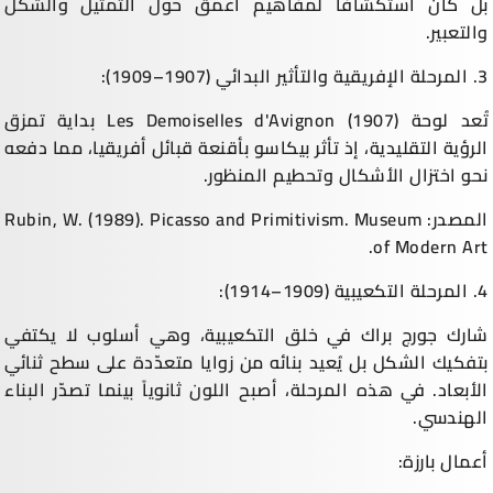
بل كان استكشافًا لمفاهيم أعمق حول التمثيل والشكل
والتعبير.
3. المرحلة الإفريقية والتأثير البدائي (1907–1909):
تُعد لوحة Les Demoiselles d'Avignon (1907) بداية تمزق
الرؤية التقليدية، إذ تأثر بيكاسو بأقنعة قبائل أفريقيا، مما دفعه
نحو اختزال الأشكال وتحطيم المنظور.
المصدر: Rubin, W. (1989). Picasso and Primitivism. Museum
of Modern Art.
4. المرحلة التكعيبية (1909–1914):
شارك جورج براك في خلق التكعيبية، وهي أسلوب لا يكتفي
بتفكيك الشكل بل يُعيد بنائه من زوايا متعدّدة على سطح ثنائي
الأبعاد. في هذه المرحلة، أصبح اللون ثانوياً بينما تصدّر البناء
الهندسي.
أعمال بارزة: