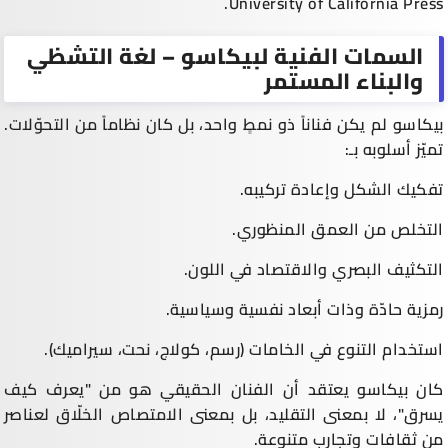
University of California Press.
السمات الفنية لبيكاسو – لغة التشظي
والبناء المستمر
بيكاسو لم يكن فناناً ذو نمطٍ واحد، بل كان نظاماً من التحوّلات.
تميّز أسلوبه بـ:
تفكيك الشكل وإعادة تركيبه.
التخلص من العمق المنظوري.
التكثيف البصري والاقتصاد في اللون.
رمزية حادّة وذات أبعاد نفسية وسياسية.
استخدام التنوع في الخامات (رسم، كولاج، نحت، سيراميك).
كان بيكاسو يعتقد أن الفنان الحقيقي هو من "يعرف كيف
يسرق"، لا بمعنى التقليد، بل بمعنى الامتصاص الخلّاق لعناصر
من ثقافات وتجارب متنوعة.