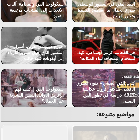
النقد الفني في العصور الوسطى:
سيكولوجيا الفن والفخامة: آليات
صراع الجمال بين سطوة العقيدة
الانجذاب إلى المنتجات مرتفعة
وتحرر الروح
الثمن
جورج هوينينغن-هوين: أسرار
فن الفخامة كرمز اجتماعي: كيف
المصور الذي حول تصوير الأزياء
تُستخدم المنتجات لبناء المكانة؟
إلى أيقونات فنية خالدة
كتاب الفن الصيني – فنون الشرق
الأقصى للدكتور ثروت عكاشة
سيكولوجيا الفن | كيف فهم
PDF | دراسة في تطور الفن
الإغريق الأوائل النفس البشرية
الصيني
عبر الجمال؟
مواضيع متنوعة: