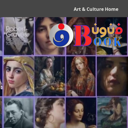
Art & Culture Home
ف
ن
و
ن
ب
و
ك