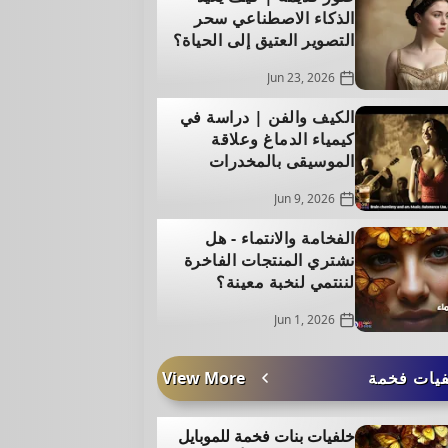
الذكاء الاصطناعي سحر
التصوير العتيق إلى الحياة؟
Jun 23, 2026
الكيف والفن | دراسة في
كيمياء الدماغ وعلاقة
الموسيقى بالمخدرات
Jun 9, 2026
الفخامة والانتماء - هل
نشتري المنتجات الفاخرة
لننتمي لنخبة معينة؟
Jun 1, 2026
يات فخمة
View More
خلفيات بنات فخمة للموبايل