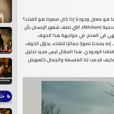
ما هو معنى وجودنا إذا كان مصيرنا هو الفناء؟
هذا السؤال ليس مجرد تساؤل فلسفي، بل هو جذر لـ العدمية (Nihilism)، التي تصف شعور الإنسان بأن
نتهي في العدم. في مواجهة هذا الخوف
 يمنحنا تصورًا جماليًا للفناء، يحوّل الخوف
ن قلقنا الوجودي. هذا المقال ليس مجرد تحليل
 وكيف قدمت لنا الفلسفة والجمال كتعويض
خلف