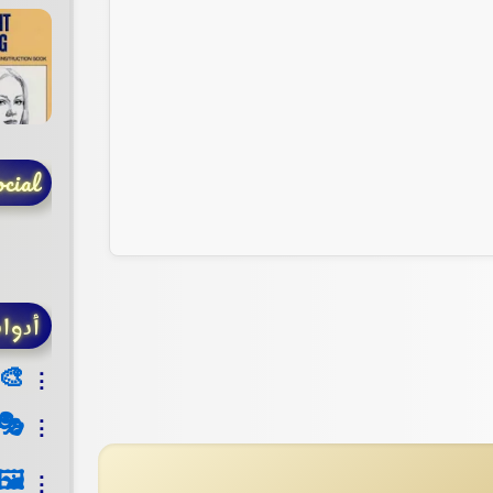
cial
أدوا
🎨
🎭
🖼️