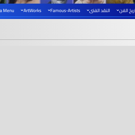
ريخ الفن
النقد الفنى
Famous-Artists
ArtWorks
a Menu